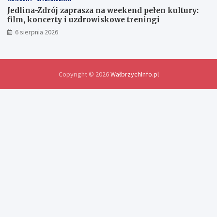
ś
Jedlina-Zdrój zaprasza na weekend pełen kultury:
w
film, koncerty i uzdrowiskowe treningi
i
6 sierpnia 2026
a
d
c
z
e
Copyright © 2026
WałbrzychInfo.pl
ń
i
r
o
z
w
i
ą
z
a
n
i
a
p
r