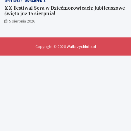
i
s
FESTIWALE
WYDARZENIA
i
XX Festiwal Sera w Dziećmorowicach: Jubileuszowe
a
święto już 15 sierpnia!
ł
5 sierpnia 2026
z
a
p
ł
a
Copyright © 2026
WałbrzychInfo.pl
c
i
ć
3
.
0
0
0
z
ł
m
a
n
d
a