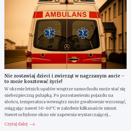
y
l
a
s
i
n
c
e
c
y
m
i
p
o
u
o
c
r
l
j
a
i
e
t
c
–
o
j
j
w
a
a
a
n
k
l
c
u
i
Nie zostawiaj dzieci i zwierząt w nagrzanym aucie –
i
n
ż
to może kosztować życie!
r
i
y
a
k
c
W okresie letnich upałów wnętrze samochodu może stać się
t
n
i
niebezpieczną pułapką. Po pozostawieniu pojazdu na
u
ą
e
słońcu, temperatura wewnątrz może gwałtownie wzrosnąć,
j
ć
d
osiągając nawet 50–60°C w zaledwie kilkanaście minut.
ą
k
e
Nawet uchylone okno nie zapewnia wystarczającej…
s
ł
s
e
ó
p
Czytaj dalej
n
t
e