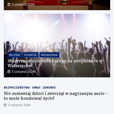
5 sierpnia 2026
MUZYKA
PODRÓŻE
WYDARZENIA
Muzyczne uniesienia Europy na sierpniówce w
Wałbrzychu!
5 sierpnia 2026
BEZPIECZEŃSTWO
UPAŁY
ZDROWIE
Nie zostawiaj dzieci i zwierząt w nagrzanym aucie –
to może kosztować życie!
5 sierpnia 2026