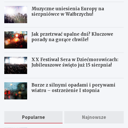
i
n
r
o
i
a
Muzyczne uniesienia Europy na
r
p
t
sierpniówce w Wałbrzychu!
a
o
a
i
d
n
o
c
a
d
z
p
Jak przetrwać upalne dni? Kluczowe
n
a
a
porady na gorące chwile!
a
s
r
j
m
a
d
a
p
XX Festiwal Sera w Dziećmorowicach:
u
j
e
Jubileuszowe święto już 15 sierpnia!
j
ó
c
ą
w
i
z
k
e
a
i
w
Burze z silnymi opadami i porywami
g
W
wiatru – ostrzeżenie I stopnia
u
a
b
ł
i
b
o
r
n
z
Popularne
Najnowsze
ą
y
d
c