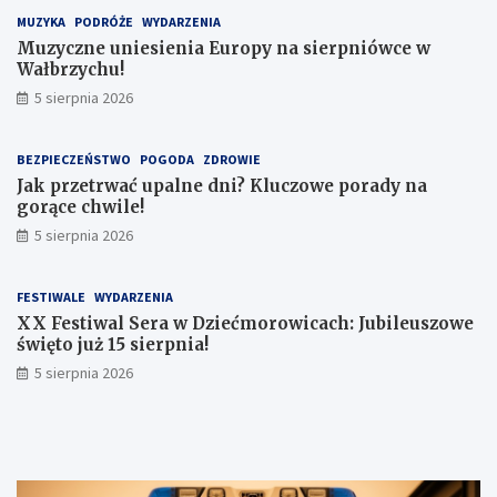
MUZYKA
PODRÓŻE
WYDARZENIA
Muzyczne uniesienia Europy na sierpniówce w
Wałbrzychu!
5 sierpnia 2026
BEZPIECZEŃSTWO
POGODA
ZDROWIE
Jak przetrwać upalne dni? Kluczowe porady na
gorące chwile!
5 sierpnia 2026
FESTIWALE
WYDARZENIA
XX Festiwal Sera w Dziećmorowicach: Jubileuszowe
święto już 15 sierpnia!
5 sierpnia 2026
W
A
P
a
l
o
ł
k
l
b
o
i
r
h
c
z
o
j