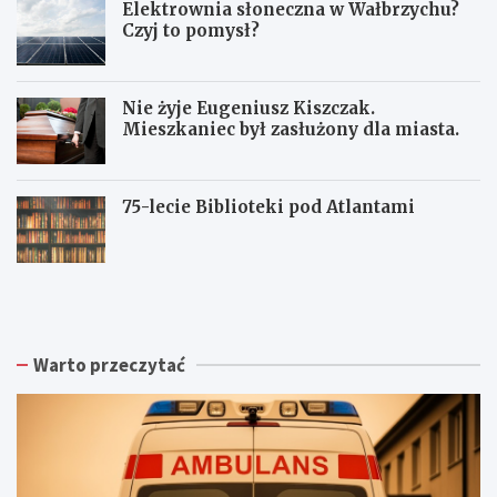
Elektrownia słoneczna w Wałbrzychu?
z
h
Czyj to pomysł?
i
u
e
w
c
Nie żyje Eugeniusz Kiszczak.
z
Mieszkaniec był zasłużony dla miasta.
y
n
k
ę
75-lecie Biblioteki pod Atlantami
S
4
z
7
y
-
b
l
k
e
Warto przeczytać
o
t
ś
n
ć
i
t
m
o
ę
n
ż
i
c