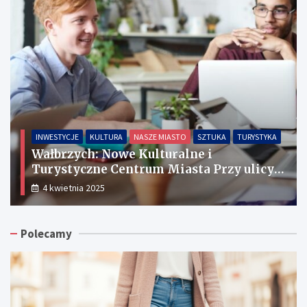
INWESTYCJE
KULTURA
NASZE MIASTO
SZTUKA
TURYSTYKA
Wałbrzych: Nowe Kulturalne i
Turystyczne Centrum Miasta Przy ulicy
Słowackiego
4 kwietnia 2025
Polecamy