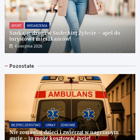
SPORT
WYDARZENIA
Szukając drogi w Sudeckiej Żylecie – apel do
turystów i mieszkańców!
4 sierpnia 2026
Pozostałe
BEZPIECZEŃSTWO
UPAŁY
ZDROWIE
Nie zostawiaj dzieci i zwierząt w nagrzanym
aucie – to może kosztować życie!