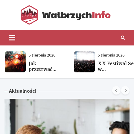
Skip
to
content
Wałb
5 sierpnia 2026
5 sierpnia 2026
Jak
XX Festiwal Se
przetrwać
w
upalne dni?
Dziećmorowica
Kluczowe
Jubileuszowe
porady na
święto już 15
Aktualności
gorące
sierpnia!
chwile!