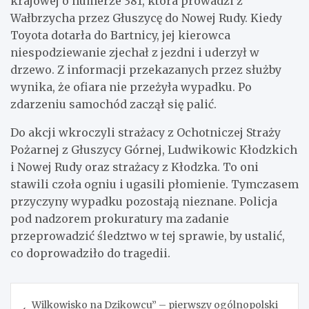
krajowej o numerze 381, która prowadzi z
Wałbrzycha przez Głuszycę do Nowej Rudy. Kiedy
Toyota dotarła do Bartnicy, jej kierowca
niespodziewanie zjechał z jezdni i uderzył w
drzewo. Z informacji przekazanych przez służby
wynika, że ofiara nie przeżyła wypadku. Po
zdarzeniu samochód zaczął się palić.
Do akcji wkroczyli strażacy z Ochotniczej Straży
Pożarnej z Głuszycy Górnej, Ludwikowic Kłodzkich
i Nowej Rudy oraz strażacy z Kłodzka. To oni
stawili czoła ogniu i ugasili płomienie. Tymczasem
przyczyny wypadku pozostają nieznane. Policja
pod nadzorem prokuratury ma zadanie
przeprowadzić śledztwo w tej sprawie, by ustalić,
co doprowadziło do tragedii.
Nawigacja
Wilkowisko na Dzikowcu” – pierwszy ogólnopolski