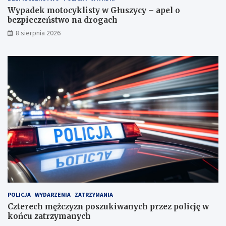
c
:
w
Wypadek motocyklisty w Głuszycy – apel o
z
s
a
bezpieczeństwo na drogach
y
p
c
ń
o
k
8 sierpnia 2026
s
t
i
k
k
e
i
a
g
c
n
o
h
i
e
d
l
a
w
y
m
i
a
n
y
d
POLICJA
WYDARZENIA
ZATRZYMANIA
o
Czterech mężczyzn poszukiwanych przez policję w
ś
końcu zatrzymanych
w