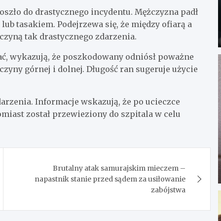
doszło do drastycznego incydentu. Mężczyzna padł
lub tasakiem. Podejrzewa się, że między ofiarą a
yczyną tak drastycznego zdarzenia.
skać, wykazują, że poszkodowany odniósł poważne
czyny górnej i dolnej. Długość ran sugeruje użycie
rzenia. Informacje wskazują, że po ucieczce
iast został przewieziony do szpitala w celu
Brutalny atak samurajskim mieczem –
napastnik stanie przed sądem za usiłowanie
zabójstwa