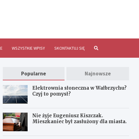
brzychInfo.pl
E
WSZYSTKIE WPISY
SKONTAKTUJ SIĘ
Popularne
Najnowsze
Elektrownia słoneczna w Wałbrzychu?
Czyj to pomysł?
Nie żyje Eugeniusz Kiszczak.
Mieszkaniec był zasłużony dla miasta.