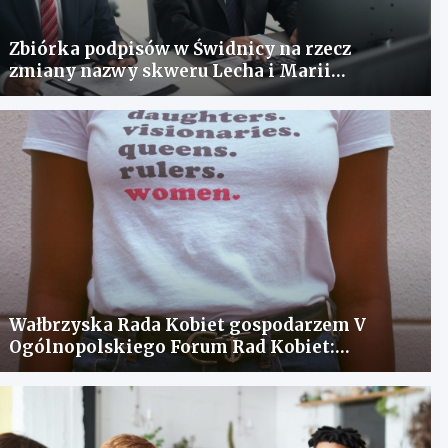
Zbiórka podpisów w Świdnicy na rzecz
zmiany nazwy skweru Lecha i Marii
Kaczyńskich
Wałbrzyska Rada Kobiet gospodarzem V
Ogólnopolskiego Forum Rad Kobiet:
spotkanie dla wymiany doświadczeń i
rozwiązania problemów