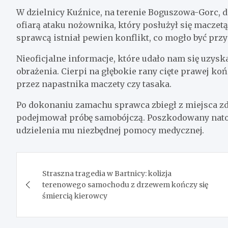
W dzielnicy Kuźnice, na terenie Boguszowa-Gorc, 
ofiarą ataku nożownika, który posłużył się maczetą 
sprawcą istniał pewien konflikt, co mogło być prz
Nieoficjalne informacje, które udało nam się uzy
obrażenia. Cierpi na głębokie rany cięte prawej koń
przez napastnika maczety czy tasaka.
Po dokonaniu zamachu sprawca zbiegł z miejsca zda
podejmował próbę samobójczą. Poszkodowany natom
udzielenia mu niezbędnej pomocy medycznej.
Nawigacja
Straszna tragedia w Bartnicy: kolizja
wpisu
terenowego samochodu z drzewem kończy się
śmiercią kierowcy