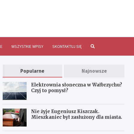
brzychInfo.pl
E
WSZYSTKIE WPISY
SKONTAKTUJ SIĘ
Popularne
Najnowsze
Elektrownia słoneczna w Wałbrzychu?
Czyj to pomysł?
Nie żyje Eugeniusz Kiszczak.
Mieszkaniec był zasłużony dla miasta.