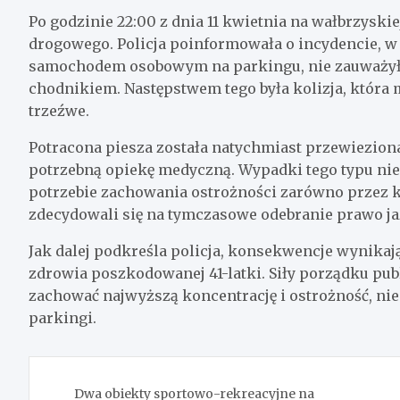
Po godzinie 22:00 z dnia 11 kwietnia na wałbrzyskie
drogowego. Policja poinformowała o incydencie, w
samochodem osobowym na parkingu, nie zauważyła 
chodnikiem. Następstwem tego była kolizja, która 
trzeźwe.
Potracona piesza została natychmiast przewieziona
potrzebną opiekę medyczną. Wypadki tego typu niest
potrzebie zachowania ostrożności zarówno przez k
zdecydowali się na tymczasowe odebranie prawo ja
Jak dalej podkreśla policja, konsekwencje wynikają
zdrowia poszkodowanej 41-latki. Siły porządku pu
zachować najwyższą koncentrację i ostrożność, nie 
parkingi.
Nawigacja
Dwa obiekty sportowo-rekreacyjne na