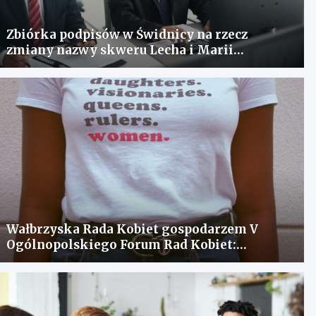
Zbiórka podpisów w Świdnicy na rzecz
zmiany nazwy skweru Lecha i Marii
Kaczyńskich
Wałbrzyska Rada Kobiet gospodarzem V
Ogólnopolskiego Forum Rad Kobiet:
spotkanie dla wymiany doświadczeń i
rozwiązania problemów