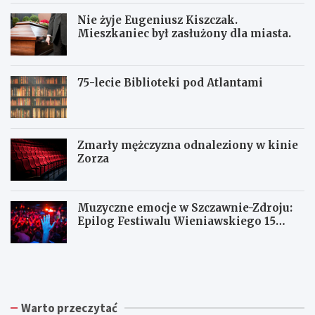
Nie żyje Eugeniusz Kiszczak.
Mieszkaniec był zasłużony dla miasta.
75-lecie Biblioteki pod Atlantami
Zmarły mężczyzna odnaleziony w kinie
Zorza
Muzyczne emocje w Szczawnie-Zdroju:
Epilog Festiwalu Wieniawskiego 15
sierpnia
Z
W
W
b
a
a
i
ł
ł
ó
b
b
r
r
r
Warto przeczytać
k
z
z