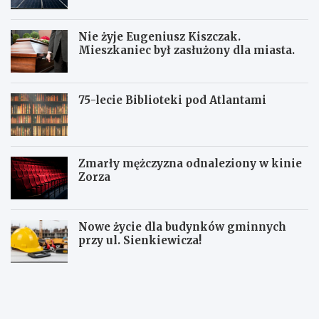
Nie żyje Eugeniusz Kiszczak.
Mieszkaniec był zasłużony dla miasta.
75-lecie Biblioteki pod Atlantami
Zmarły mężczyzna odnaleziony w kinie
Zorza
Nowe życie dla budynków gminnych
przy ul. Sienkiewicza!
Z
W
W
b
a
a
i
ł
ł
ó
b
b
r
r
r