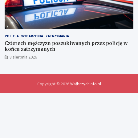
m
i
a
n
y
d
POLICJA
WYDARZENIA
ZATRZYMANIA
o
Czterech mężczyzn poszukiwanych przez policję w
ś
końcu zatrzymanych
w
8 sierpnia 2026
i
a
d
c
z
Copyright © 2026
WałbrzychInfo.pl
e
ń
i
r
o
z
w
i
ą