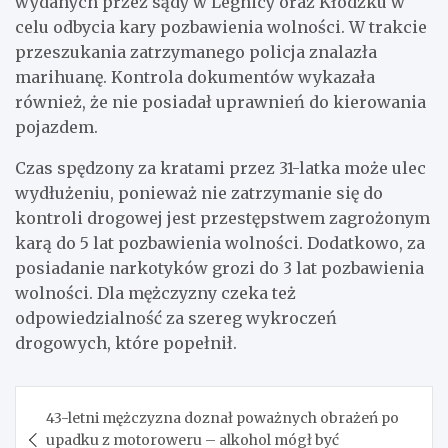
wydanych przez sądy w Legnicy oraz Kłodzku w
celu odbycia kary pozbawienia wolności. W trakcie
przeszukania zatrzymanego policja znalazła
marihuanę. Kontrola dokumentów wykazała
również, że nie posiadał uprawnień do kierowania
pojazdem.
Czas spędzony za kratami przez 31-latka może ulec
wydłużeniu, ponieważ nie zatrzymanie się do
kontroli drogowej jest przestępstwem zagrożonym
karą do 5 lat pozbawienia wolności. Dodatkowo, za
posiadanie narkotyków grozi do 3 lat pozbawienia
wolności. Dla mężczyzny czeka też
odpowiedzialność za szereg wykroczeń
drogowych, które popełnił.
Nawigacja
43-letni mężczyzna doznał poważnych obrażeń po
wpisu
upadku z motoroweru – alkohol mógł być