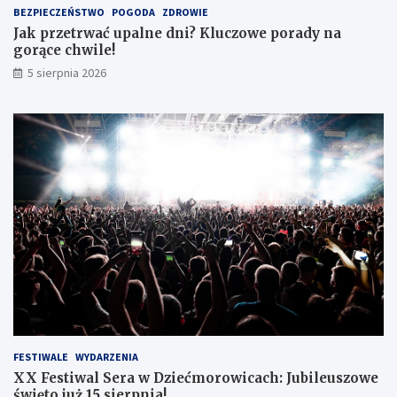
c
:
w
BEZPIECZEŃSTWO
POGODA
ZDROWIE
z
s
a
Jak przetrwać upalne dni? Kluczowe porady na
y
p
c
gorące chwile!
ń
o
k
s
t
i
5 sierpnia 2026
k
k
e
i
a
g
c
n
o
h
i
e
d
l
a
w
y
m
i
a
n
y
d
o
FESTIWALE
WYDARZENIA
ś
XX Festiwal Sera w Dziećmorowicach: Jubileuszowe
w
święto już 15 sierpnia!