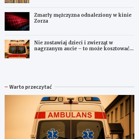
Zmarły mężczyzna odnaleziony w kinie
Zorza
Nie zostawiaj dzieci i zwierząt w
nagrzanym aucie – to może kosztować
życie!
Z
W
W
b
a
a
i
ł
ł
ó
b
b
r
r
r
Warto przeczytać
k
z
z
a
y
y
p
s
c
o
k
h
d
a
:
p
R
N
i
a
o
s
d
w
ó
a
e