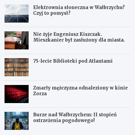
Elektrownia słoneczna w Wałbrzychu?
Czyj to pomysł?
Nie żyje Eugeniusz Kiszczak.
Mieszkaniec był zasłużony dla miasta.
75-lecie Biblioteki pod Atlantami
Zmarły mężczyzna odnaleziony w kinie
Zorza
Burze nad Wałbrzychem: II stopień
ostrzeżenia pogodowego!
Z
W
W
b
a
a