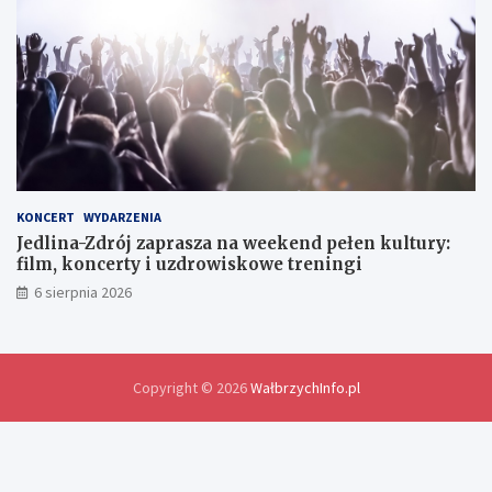
l
a
w
y
m
i
a
n
y
d
o
KONCERT
WYDARZENIA
ś
Jedlina-Zdrój zaprasza na weekend pełen kultury:
w
film, koncerty i uzdrowiskowe treningi
i
6 sierpnia 2026
a
d
c
z
e
Copyright © 2026
WałbrzychInfo.pl
ń
i
r
o
z