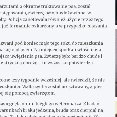
rzutami o okrutne traktowanie psa, został
ostępowania, zwierzę było niedożywione, w
y. Policja zanotowała również użycie przez tego
st już formalnie oskarżony, a w przypadku skazania
wezwani pod koniec maja tego roku do mieszkania
ia się nad psem. Na miejscu spotkali właściciela
ejsca uwięzienia psa. Zwierzę było bardzo chude i
elektryczną obrożę – to wszystko potwierdza
kno trzy tygodnie wcześniej, ale twierdził, że nie
ieszkaniec Wałbrzycha został aresztowany, a pies
ącej się pomocą zwierzętom.
zasięgnęła opinii biegłego weterynarza. Z badań
arunkach braku jedzenia, brudu oraz cierpiał na
apy. Te fakty dały podstawy do postawienia 33-