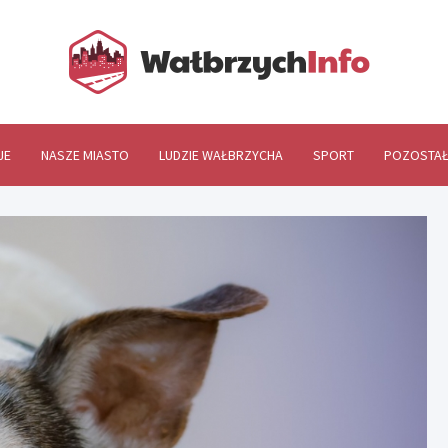
Wał
JE
NASZE MIASTO
LUDZIE WAŁBRZYCHA
SPORT
POZOSTAŁ