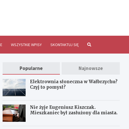
brzychInfo.pl
E
WSZYSTKIE WPISY
SKONTAKTUJ SIĘ
Popularne
Najnowsze
Elektrownia słoneczna w Wałbrzychu?
Czyj to pomysł?
Nie żyje Eugeniusz Kiszczak.
Mieszkaniec był zasłużony dla miasta.