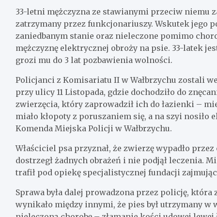
33-letni mężczyzna ze stawianymi przeciw niemu za
zatrzymany przez funkcjonariuszy. Wskutek jego p
zaniedbanym stanie oraz nieleczone pomimo chorob
mężczyznę elektrycznej obroży na psie. 33-latek je
grozi mu do 3 lat pozbawienia wolności.
Policjanci z Komisariatu II w Wałbrzychu zostali 
przy ulicy 11 Listopada, gdzie dochodziło do znęcan
zwierzęcia, który zaprowadził ich do łazienki – mi
miało kłopoty z poruszaniem się, a na szyi nosiło 
Komenda Miejska Policji w Wałbrzychu.
Właściciel psa przyznał, że zwierzę wypadło przez o
dostrzegł żadnych obrażeń i nie podjął leczenia. M
trafił pod opiekę specjalistycznej fundacji zajmuj
Sprawa była dalej prowadzona przez policję, która 
wynikało między innymi, że pies był utrzymany w w
nieleczoną chorobę – złamanie kości udowej lewej ł