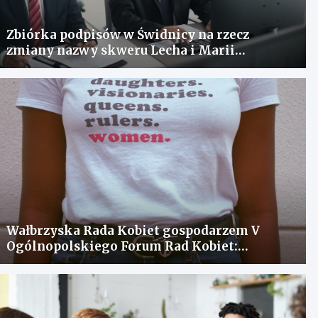
Zbiórka podpisów w Świdnicy na rzecz
zmiany nazwy skweru Lecha i Marii
Kaczyńskich
Wałbrzyska Rada Kobiet gospodarzem V
Ogólnopolskiego Forum Rad Kobiet:
spotkanie dla wymiany doświadczeń i
rozwiązania problemów