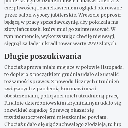
jubilerskiego w Dzierżoniowie i udawał klienta. Z
cierpliwością i zaciekawieniem oglądał oferowane
przez salon wybory jubilerskie. Wreszcie poprosił
będącą w pracy sprzedawczynię, aby pokazała mu
złoty łańcuszek, który miał go zainteresować. W
tym momencie, wykorzystując chwilę nieuwagi,
sięgnął za ladę i ukradł towar warty 2959 złotych.
Długie poszukiwania
Chociaż sprawa miała miejsce w połowie listopada,
to dopiero z początkiem grudnia udało sie ustalić
tożsamość sprawcy. Z powodu licznych utrudnień
związanych z pandemią koronawirusa i
obostrzeniami, policjanci mieli utrudnioną pracę.
Finalnie dzierżoniowskim kryminalnym udało się
rozwikłać zagadkę. Sprawcą okazał się
trzydziestoczteroletni mieszkaniec powiatu.
Chociaż udało się ująć zuchwałego złodzieja, to łup