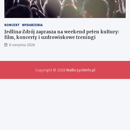
a
n
y
d
o
KONCERT
WYDARZENIA
ś
Jedlina-Zdrój zaprasza na weekend pełen kultury:
w
film, koncerty i uzdrowiskowe treningi
i
6 sierpnia 2026
a
d
c
z
e
Copyright © 2026
WałbrzychInfo.pl
ń
i
r
o
z
w
i
ą
z
a
n