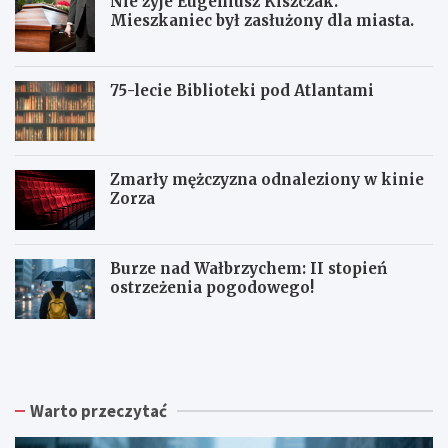
Nie żyje Eugeniusz Kiszczak.
Mieszkaniec był zasłużony dla miasta.
75-lecie Biblioteki pod Atlantami
Zmarły mężczyzna odnaleziony w kinie
Zorza
Burze nad Wałbrzychem: II stopień
ostrzeżenia pogodowego!
Z
W
W
b
a
a
i
ł
ł
ó
b
b
r
r
r
Warto przeczytać
k
z
z
a
y
y