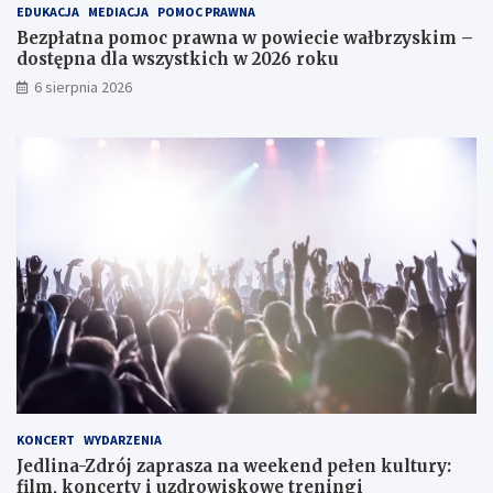
EDUKACJA
MEDIACJA
POMOC PRAWNA
z
s
a
Bezpłatna pomoc prawna w powiecie wałbrzyskim –
y
p
c
dostępna dla wszystkich w 2026 roku
ń
o
k
s
t
i
6 sierpnia 2026
k
k
e
i
a
g
c
n
o
h
i
e
d
l
a
w
y
m
i
a
n
y
d
o
KONCERT
WYDARZENIA
ś
Jedlina-Zdrój zaprasza na weekend pełen kultury:
w
film, koncerty i uzdrowiskowe treningi