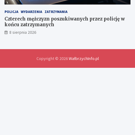
y
d
POLICJA
WYDARZENIA
ZATRZYMANIA
o
Czterech mężczyzn poszukiwanych przez policję w
ś
końcu zatrzymanych
w
8 sierpnia 2026
i
a
d
c
z
Copyright © 2026
WałbrzychInfo.pl
e
ń
i
r
o
z
w
i
ą
z
a
n
i