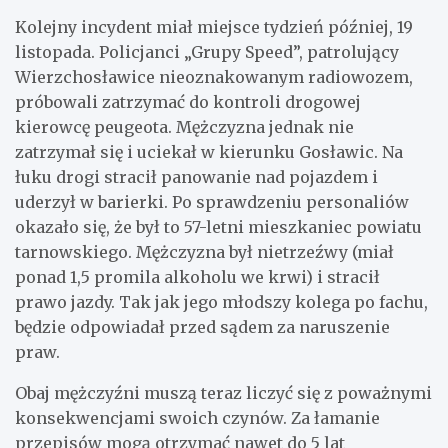
Kolejny incydent miał miejsce tydzień później, 19
listopada. Policjanci „Grupy Speed”, patrolujący
Wierzchosławice nieoznakowanym radiowozem,
próbowali zatrzymać do kontroli drogowej
kierowcę peugeota. Mężczyzna jednak nie
zatrzymał się i uciekał w kierunku Gosławic. Na
łuku drogi stracił panowanie nad pojazdem i
uderzył w barierki. Po sprawdzeniu personaliów
okazało się, że był to 57-letni mieszkaniec powiatu
tarnowskiego. Mężczyzna był nietrzeźwy (miał
ponad 1,5 promila alkoholu we krwi) i stracił
prawo jazdy. Tak jak jego młodszy kolega po fachu,
będzie odpowiadał przed sądem za naruszenie
praw.
Obaj mężczyźni muszą teraz liczyć się z poważnymi
konsekwencjami swoich czynów. Za łamanie
przepisów mogą otrzymać nawet do 5 lat