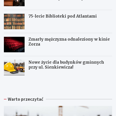
75-lecie Biblioteki pod Atlantami
Zmarły mężczyzna odnaleziony w kinie
Zorza
Nowe życie dla budynków gminnych
przy ul. Sienkiewicza!
Z
W
W
b
a
a
i
ł
ł
ó
b
b
r
r
r
Warto przeczytać
k
z
z
a
y
y
p
s
c
o
k
h