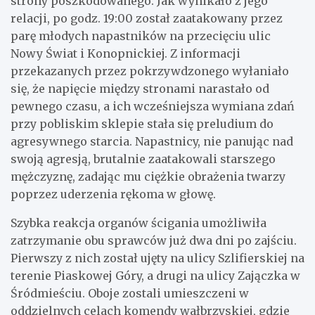
strony poszkodowanego. Jak wynikało z jego
relacji, po godz. 19:00 został zaatakowany przez
parę młodych napastników na przecięciu ulic
Nowy Świat i Konopnickiej. Z informacji
przekazanych przez pokrzywdzonego wyłaniało
się, że napięcie między stronami narastało od
pewnego czasu, a ich wcześniejsza wymiana zdań
przy pobliskim sklepie stała się preludium do
agresywnego starcia. Napastnicy, nie panując nad
swoją agresją, brutalnie zaatakowali starszego
mężczyznę, zadając mu ciężkie obrażenia twarzy
poprzez uderzenia rękoma w głowę.
Szybka reakcja organów ścigania umożliwiła
zatrzymanie obu sprawców już dwa dni po zajściu.
Pierwszy z nich został ujęty na ulicy Szlifierskiej na
terenie Piaskowej Góry, a drugi na ulicy Zajączka w
Śródmieściu. Oboje zostali umieszczeni w
oddzielnych celach komendy wałbrzyskiej, gdzie