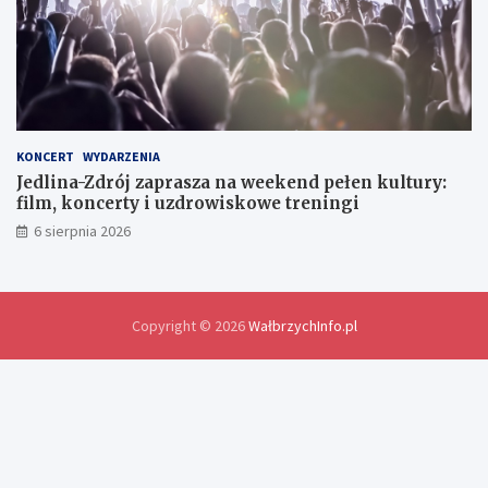
y
m
i
a
n
y
d
o
KONCERT
WYDARZENIA
ś
Jedlina-Zdrój zaprasza na weekend pełen kultury:
w
film, koncerty i uzdrowiskowe treningi
i
6 sierpnia 2026
a
d
c
z
e
Copyright © 2026
WałbrzychInfo.pl
ń
i
r
o
z
w
i
ą