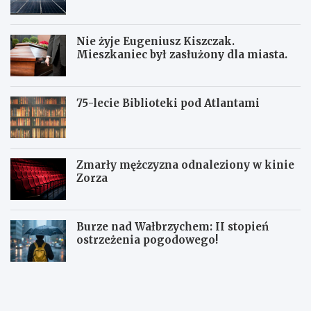
Nie żyje Eugeniusz Kiszczak.
Mieszkaniec był zasłużony dla miasta.
75-lecie Biblioteki pod Atlantami
Zmarły mężczyzna odnaleziony w kinie
Zorza
Burze nad Wałbrzychem: II stopień
ostrzeżenia pogodowego!
Z
W
W
b
a
a
i
ł
ł
ó
b
b