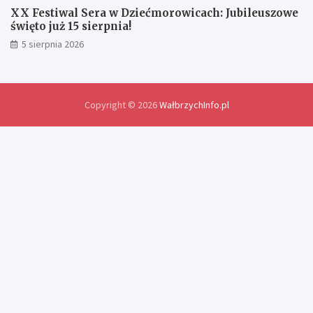
ś
XX Festiwal Sera w Dziećmorowicach: Jubileuszowe
w
święto już 15 sierpnia!
i
5 sierpnia 2026
a
d
c
z
e
Copyright © 2026
WałbrzychInfo.pl
ń
i
r
o
z
w
i
ą
z
a
n
i
a
p
r
o