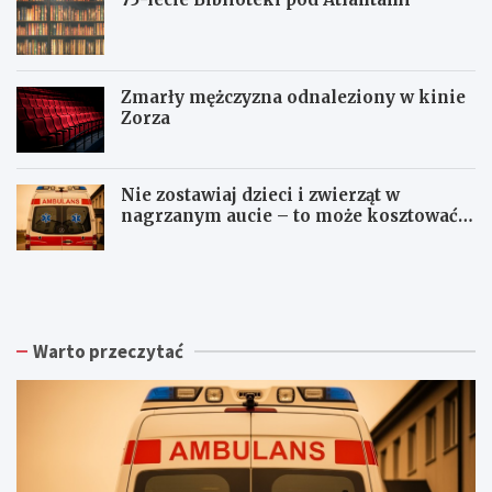
Zmarły mężczyzna odnaleziony w kinie
Zorza
Nie zostawiaj dzieci i zwierząt w
nagrzanym aucie – to może kosztować
życie!
Z
W
W
b
a
a
i
ł
ł
ó
b
b
r
r
r
Warto przeczytać
k
z
z
a
y
y
p
s
c
o
k
h
d
a
:
p
R
N
i
a
o