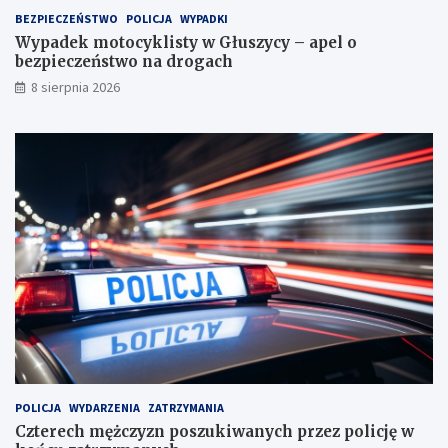
a
t
o
BEZPIECZEŃSTWO
POLICJA
WYPADKI
c
:
w
Wypadek motocyklisty w Głuszycy – apel o
z
s
a
bezpieczeństwo na drogach
y
p
c
ń
o
k
8 sierpnia 2026
s
t
i
k
k
e
i
a
g
c
n
o
h
i
e
d
l
a
w
y
m
i
a
n
y
d
POLICJA
WYDARZENIA
ZATRZYMANIA
o
Czterech mężczyzn poszukiwanych przez policję w
ś