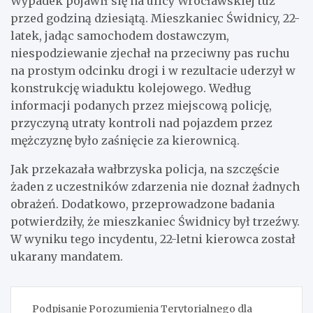
Wypadek pojawił się na ulicy Wrocławskiej tuż
przed godziną dziesiątą. Mieszkaniec Świdnicy, 22-
latek, jadąc samochodem dostawczym,
niespodziewanie zjechał na przeciwny pas ruchu
na prostym odcinku drogi i w rezultacie uderzył w
konstrukcję wiaduktu kolejowego. Według
informacji podanych przez miejscową policję,
przyczyną utraty kontroli nad pojazdem przez
mężczyznę było zaśnięcie za kierownicą.
Jak przekazała wałbrzyska policja, na szczęście
żaden z uczestników zdarzenia nie doznał żadnych
obrażeń. Dodatkowo, przeprowadzone badania
potwierdziły, że mieszkaniec Świdnicy był trzeźwy.
W wyniku tego incydentu, 22-letni kierowca został
ukarany mandatem.
Nawigacja
Podpisanie Porozumienia Terytorialnego dla