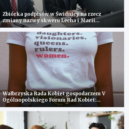
Zbiórka podpisów w Świdnicy na rzecz
zmiany nazwy skweru Lecha i Marii
Kaczyńskich
Wałbrzyska Rada Kobiet gospodarzem V
Ogólnopolskiego Forum Rad Kobiet:
spotkanie dla wymiany doświadczeń i
rozwiązania problemów