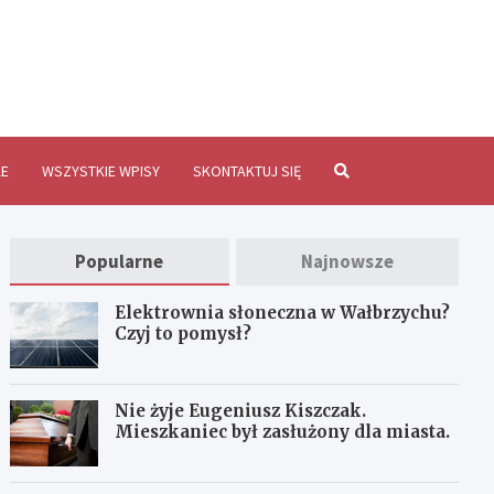
brzychInfo.pl
E
WSZYSTKIE WPISY
SKONTAKTUJ SIĘ
Popularne
Najnowsze
Elektrownia słoneczna w Wałbrzychu?
Czyj to pomysł?
Nie żyje Eugeniusz Kiszczak.
Mieszkaniec był zasłużony dla miasta.