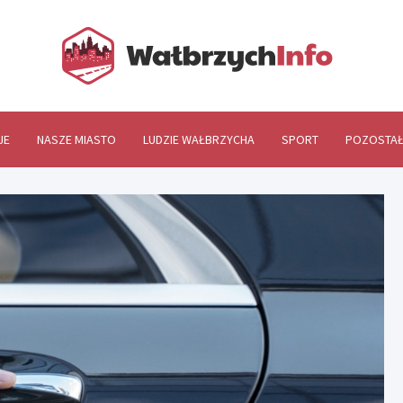
Wał
JE
NASZE MIASTO
LUDZIE WAŁBRZYCHA
SPORT
POZOSTAŁ