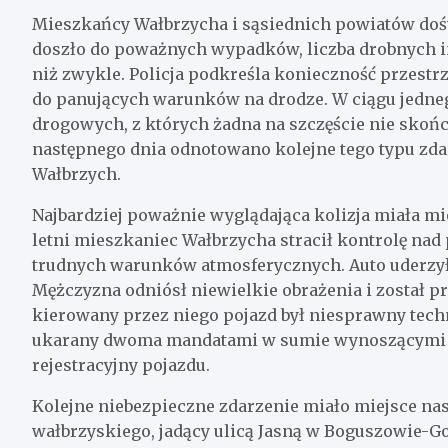
Mieszkańcy Wałbrzycha i sąsiednich powiatów doświ
doszło do poważnych wypadków, liczba drobnych 
niż zwykle. Policja podkreśla konieczność przestr
do panujących warunków na drodze. W ciągu jedneg
drogowych, z których żadna na szczęście nie skoń
następnego dnia odnotowano kolejne tego typu zda
Wałbrzych.
Najbardziej poważnie wyglądająca kolizja miała mie
letni mieszkaniec Wałbrzycha stracił kontrolę na
trudnych warunków atmosferycznych. Auto uderzyło
Mężczyzna odniósł niewielkie obrażenia i został prz
kierowany przez niego pojazd był niesprawny techn
ukarany dwoma mandatami w sumie wynoszącymi 3 
rejestracyjny pojazdu.
Kolejne niebezpieczne zdarzenie miało miejsce nas
wałbrzyskiego, jadący ulicą Jasną w Boguszowie-Go