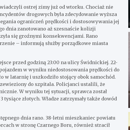
adczyli ostrej zimy już od wtorku. Chociaż nie
incydentów drogowych była zdecydowanie wyższa
zegania ograniczeń prędkości i dostosowywania jej
o dnia zanotowano aż szesnaście kolizji
czyła się groźnymi konsekwencjami. Rano
rzenie – informują służby porządkowe miasta
jsce przed godziną 23:00 na ulicy Świdnickiej. 22-
d pojazdem w wyniku niedostosowania prędkości do
 w latarnię i uszkodziło stojący obok samochód.
ewieziony do szpitala. Policjanci ustalili, że
icznie. W wyniku tej sytuacji, sprawca został
tysiące złotych. Władze zatrzymały także dowód
tępnego dnia rano. 38-letni mieszkaniec powiatu
rcach w stronę Czarnego Boru, również stracił