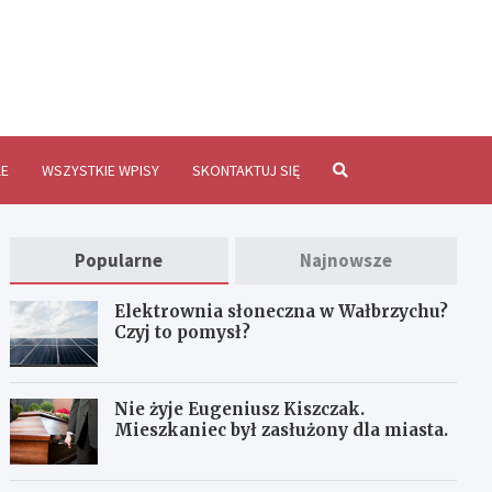
brzychInfo.pl
E
WSZYSTKIE WPISY
SKONTAKTUJ SIĘ
Popularne
Najnowsze
Elektrownia słoneczna w Wałbrzychu?
Czyj to pomysł?
Nie żyje Eugeniusz Kiszczak.
Mieszkaniec był zasłużony dla miasta.