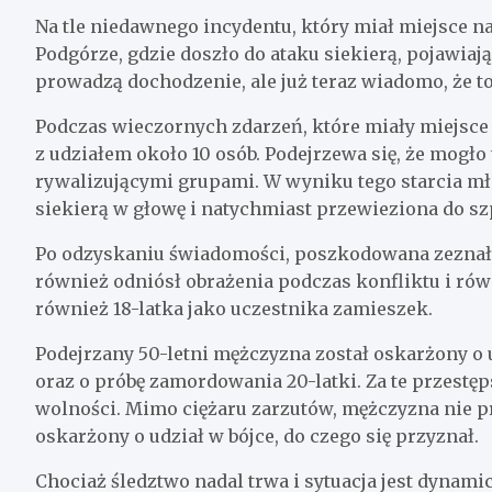
Na tle niedawnego incydentu, który miał miejsce n
Podgórze, gdzie doszło do ataku siekierą, pojawiają 
prowadzą dochodzenie, ale już teraz wiadomo, że to
Podczas wieczornych zdarzeń, które miały miejsce 
z udziałem około 10 osób. Podejrzewa się, że mogł
rywalizującymi grupami. W wyniku tego starcia mło
siekierą w głowę i natychmiast przewieziona do sz
Po odzyskaniu świadomości, poszkodowana zeznała,
również odniósł obrażenia podczas konfliktu i rów
również 18-latka jako uczestnika zamieszek.
Podejrzany 50-letni mężczyzna został oskarżony o 
oraz o próbę zamordowania 20-latki. Za te przest
wolności. Mimo ciężaru zarzutów, mężczyzna nie prz
oskarżony o udział w bójce, do czego się przyznał.
Chociaż śledztwo nadal trwa i sytuacja jest dynami