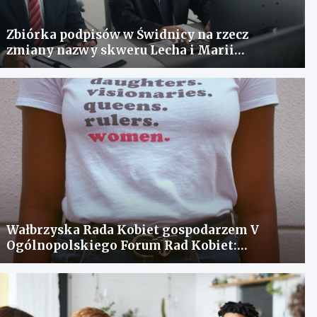
Zbiórka podpisów w Świdnicy na rzecz
zmiany nazwy skweru Lecha i Marii
Kaczyńskich
Wałbrzyska Rada Kobiet gospodarzem V
Ogólnopolskiego Forum Rad Kobiet:
spotkanie dla wymiany doświadczeń i
rozwiązania problemów