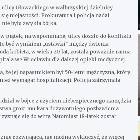
a ulicy Głowackiego w wałbrzyskiej dzielnicy
się niejasności. Prokuratura i policja nadal
 nie była zwykła bójka.
w piątek, na wspomnianej ulicy doszło do konfliktu
o to być wynikiem „ustawki” między dwiema
da kobieta, w wieku 20 lat, została poważnie ranna
pitala we Wrocławiu dla dalszej opieki medycznej.
 że jej napastnikiem był 50-letni mężczyzna, który
nież wymagał hospitalizacji. Policja zatrzymała
udział w bójce z użyciem niebezpiecznego narzędzia
ępstwa grozi mu kara dożywotniego pozbawienia
yznaje się do winy. Natomiast 18-latek został
cznie rozwijająca, nie można wykluczyć, że więcej