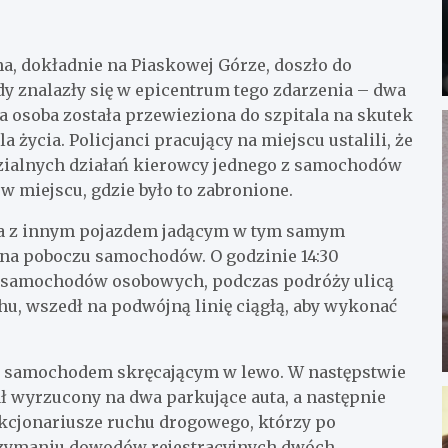
a, dokładnie na Piaskowej Górze, doszło do
 znalazły się w epicentrum tego zdarzenia – dwa
a osoba została przewieziona do szpitala na skutek
a życia. Policjanci pracujący na miejscu ustalili, że
zialnych działań kierowcy jednego z samochodów
 miejscu, gdzie było to zabronione.
ia z innym pojazdem jadącym w tym samym
 na poboczu samochodów. O godzinie 14:30
 z samochodów osobowych, podczas podróży ulicą
u, wszedł na podwójną linię ciągłą, aby wykonać
ię z samochodem skręcającym w lewo. W następstwie
ł wyrzucony na dwa parkujące auta, a następnie
nkcjonariusze ruchu drogowego, którzy po
rzymaniu dowodów rejestracyjnych dwóch