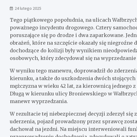
24 lutego 2025
Tego piątkowego popołudnia, na ulicach Wałbrzych
poważnego incydentu drogowego. Cztery samochody
poruszające się po drodze i dwa zaparkowane. Jedn
obrażeń, które na szczęście okazały się niegroźne dl
dochodzące do kolizji były wynikiem nieodpowied
osobowych, który zdecydował się na wyprzedzanie w
W wyniku tego manewru, doprowadził do zderzen
kierunku, a także do uszkodzenia dwóch stojących
mężczyzna w wieku 42 lat, za kierownicą jednego
Długą w kierunku ulicy Broniewskiego w Wałbrzych
manewr wyprzedzania.
W rezultacie tej niebezpiecznej decyzji zderzył s
uderzenia, pojazd prowadzony przez sprawcę zosta
dachował na jezdni. Na miejscu interweniowali fu
przeprowadzeniu dochodzenia, zdecydowali o zat