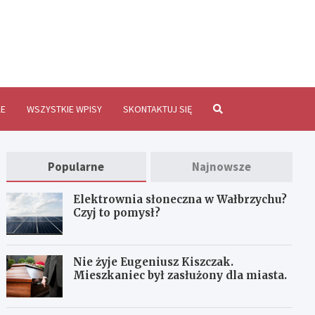
brzychInfo.pl
E
WSZYSTKIE WPISY
SKONTAKTUJ SIĘ
Popularne
Najnowsze
Elektrownia słoneczna w Wałbrzychu?
Czyj to pomysł?
Nie żyje Eugeniusz Kiszczak.
Mieszkaniec był zasłużony dla miasta.