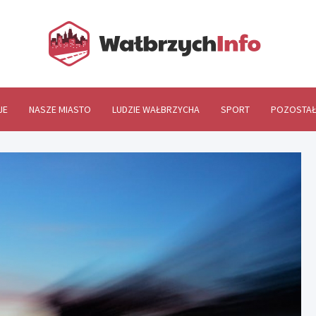
Wał
JE
NASZE MIASTO
LUDZIE WAŁBRZYCHA
SPORT
POZOSTAŁ