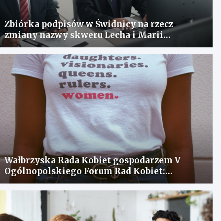
Zbiórka podpisów w Świdnicy na rzecz
zmiany nazwy skweru Lecha i Marii
Kaczyńskich
Wałbrzyska Rada Kobiet gospodarzem V
Ogólnopolskiego Forum Rad Kobiet:
spotkanie dla wymiany doświadczeń i
rozwiązania problemów