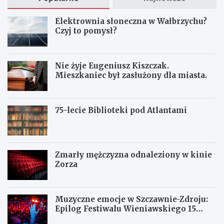
Elektrownia słoneczna w Wałbrzychu?
Czyj to pomysł?
Nie żyje Eugeniusz Kiszczak.
Mieszkaniec był zasłużony dla miasta.
75-lecie Biblioteki pod Atlantami
Zmarły mężczyzna odnaleziony w kinie
Zorza
Muzyczne emocje w Szczawnie-Zdroju:
Epilog Festiwalu Wieniawskiego 15
sierpnia
Z
W
W