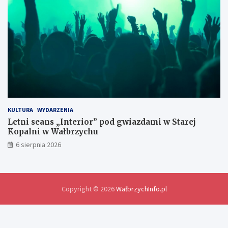
d
l
a
w
y
m
i
a
n
y
d
o
KULTURA
WYDARZENIA
ś
Letni seans „Interior” pod gwiazdami w Starej
w
Kopalni w Wałbrzychu
i
6 sierpnia 2026
a
d
c
z
e
Copyright © 2026
WałbrzychInfo.pl
ń
i
r
o