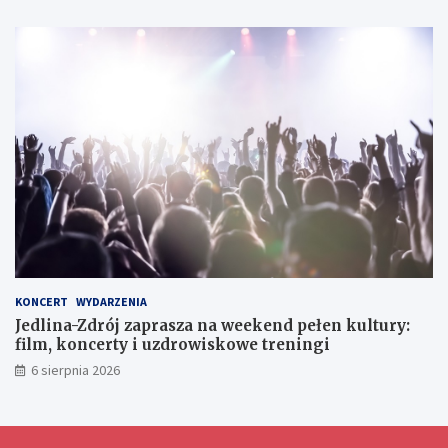
i
a
g
c
n
o
h
i
e
d
l
a
w
y
m
i
a
n
y
d
o
KONCERT
WYDARZENIA
ś
Jedlina-Zdrój zaprasza na weekend pełen kultury:
w
film, koncerty i uzdrowiskowe treningi
i
6 sierpnia 2026
a
d
c
z