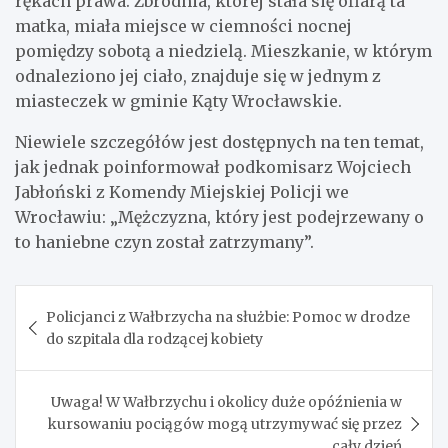
rękach prawa. Zbrodnia, której stała się ofiarą ta
matka, miała miejsce w ciemności nocnej
pomiędzy sobotą a niedzielą. Mieszkanie, w którym
odnaleziono jej ciało, znajduje się w jednym z
miasteczek w gminie Kąty Wrocławskie.
Niewiele szczegółów jest dostępnych na ten temat,
jak jednak poinformował podkomisarz Wojciech
Jabłoński z Komendy Miejskiej Policji we
Wrocławiu: „Mężczyzna, który jest podejrzewany o
to haniebne czyn został zatrzymany”.
Nawigacja
Policjanci z Wałbrzycha na służbie: Pomoc w drodze
wpisu
do szpitala dla rodzącej kobiety
Uwaga! W Wałbrzychu i okolicy duże opóźnienia w
kursowaniu pociągów mogą utrzymywać się przez
cały dzień