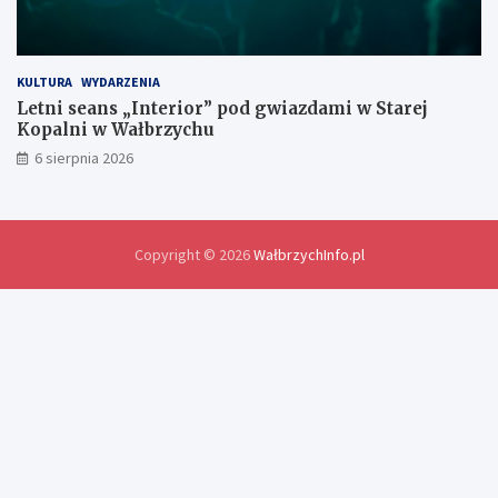
n
y
d
o
KULTURA
WYDARZENIA
ś
Letni seans „Interior” pod gwiazdami w Starej
w
Kopalni w Wałbrzychu
i
6 sierpnia 2026
a
d
c
z
e
Copyright © 2026
WałbrzychInfo.pl
ń
i
r
o
z
w
i
ą
z
a
n