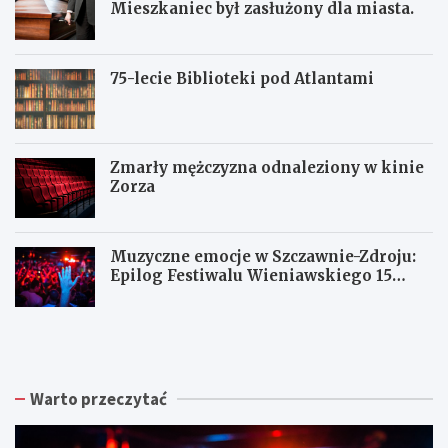
Mieszkaniec był zasłużony dla miasta.
75-lecie Biblioteki pod Atlantami
Zmarły mężczyzna odnaleziony w kinie
Zorza
Muzyczne emocje w Szczawnie-Zdroju:
Epilog Festiwalu Wieniawskiego 15
sierpnia
Z
W
W
b
a
a
i
ł
ł
ó
b
b
r
r
r
Warto przeczytać
k
z
z
a
y
y
p
s
c