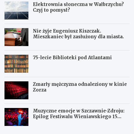
Elektrownia słoneczna w Wałbrzychu?
Czyj to pomysł?
Nie żyje Eugeniusz Kiszczak.
Mieszkaniec był zasłużony dla miasta.
75-lecie Biblioteki pod Atlantami
Zmarły mężczyzna odnaleziony w kinie
Zorza
Muzyczne emocje w Szczawnie-Zdroju:
Epilog Festiwalu Wieniawskiego 15
sierpnia
Z
W
W
b
a
a