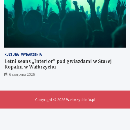
a
w
y
m
i
a
n
y
d
o
KULTURA
WYDARZENIA
ś
Letni seans „Interior” pod gwiazdami w Starej
w
Kopalni w Wałbrzychu
i
6 sierpnia 2026
a
d
c
z
e
Copyright © 2026
WałbrzychInfo.pl
ń
i
r
o
z