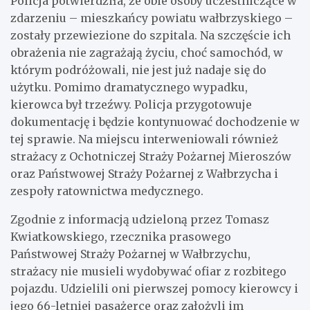
Policja potwierdziła, że obie osoby uczestniczące w
zdarzeniu – mieszkańcy powiatu wałbrzyskiego –
zostały przewiezione do szpitala. Na szczęście ich
obrażenia nie zagrażają życiu, choć samochód, w
którym podróżowali, nie jest już nadaje się do
użytku. Pomimo dramatycznego wypadku,
kierowca był trzeźwy. Policja przygotowuje
dokumentację i będzie kontynuować dochodzenie w
tej sprawie. Na miejscu interweniowali również
strażacy z Ochotniczej Straży Pożarnej Mieroszów
oraz Państwowej Straży Pożarnej z Wałbrzycha i
zespoły ratownictwa medycznego.
Zgodnie z informacją udzieloną przez Tomasz
Kwiatkowskiego, rzecznika prasowego
Państwowej Straży Pożarnej w Wałbrzychu,
strażacy nie musieli wydobywać ofiar z rozbitego
pojazdu. Udzielili oni pierwszej pomocy kierowcy i
jego 66-letniej pasażerce oraz założyli im