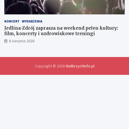
n
y
d
o
KONCERT
WYDARZENIA
ś
Jedlina-Zdrój zaprasza na weekend pełen kultury:
w
film, koncerty i uzdrowiskowe treningi
i
6 sierpnia 2026
a
d
c
z
e
Copyright © 2026
WałbrzychInfo.pl
ń
i
r
o
z
w
i
ą
z
a
n