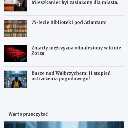
Mieszkaniec był zasłużony dla miasta.
75-lecie Biblioteki pod Atlantami
Zmarły mężczyzna odnaleziony w kinie
Zorza
Burze nad Wałbrzychem: II stopień
ostrzeżenia pogodowego!
Z
W
W
b
a
a
i
ł
ł
ó
b
b
r
r
r
Warto przeczytać
k
z
z
a
y
y
p
s
c