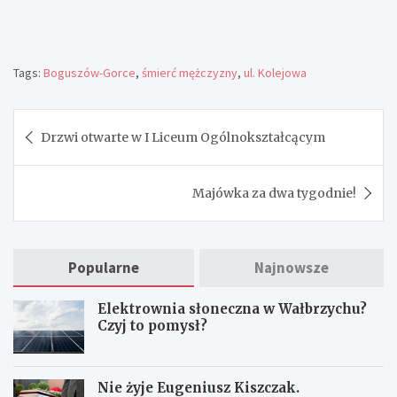
Tags:
Boguszów-Gorce
,
śmierć mężczyzny
,
ul. Kolejowa
Nawigacja
Drzwi otwarte w I Liceum Ogólnokształcącym
wpisu
Majówka za dwa tygodnie!
Popularne
Najnowsze
Elektrownia słoneczna w Wałbrzychu?
Czyj to pomysł?
Nie żyje Eugeniusz Kiszczak.