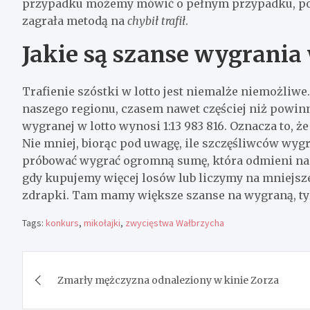
przypadku możemy mówić o pełnym przypadku, po
zagrała metodą na
chybił trafił
.
Jakie są szanse wygrania 
Trafienie szóstki w lotto jest niemalże niemożliwe.
naszego regionu, czasem nawet częściej niż powi
wygranej w lotto wynosi 1
:13 983 816. Oznacza to, 
Nie mniej, biorąc pod uwagę, ile szczęśliwców wy
próbować wygrać ogromną sumę, która odmieni nas
gdy kupujemy więcej losów lub liczymy na mniejsz
zdrapki. Tam mamy większe szanse na wygraną, ty
Tags:
konkurs
,
mikołajki
,
zwycięstwa Wałbrzycha
Nawigacja
Zmarły mężczyzna odnaleziony w kinie Zorza
wpisu