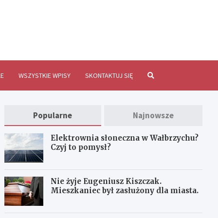
brzychInfo.pl
E
WSZYSTKIE WPISY
SKONTAKTUJ SIĘ
Popularne
Najnowsze
Elektrownia słoneczna w Wałbrzychu?
Czyj to pomysł?
Nie żyje Eugeniusz Kiszczak.
Mieszkaniec był zasłużony dla miasta.