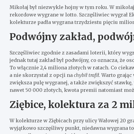
Mikołaj był niezwykle hojny w tym roku. W mikoł
rekordowe wygrane w lotto. Szczęśliwiec wygrał Eks
kolekturze padła wygrana trzydziestu pięciu milio
Podwójny zakład, podwój
Szczęśliwiec zgodnie z zasadami loterii, który wygr
jednak tutaj zakład był podwójny, co oznacza, że oso
To włącznie 2,4 miliona złotych w ratach. Co cieka
a nie skorzystał z opcji na
chybił trafił.
Warto grając 
zwiększa pulę wygranej, a także zwiększyć stawk
nawet 50 000 złotych, kwota premii natomiast może
Ziębice, kolektura za 2 mi
W kolekturze w Ziębicach przy ulicy Wałowej 20 grac
wyjątkowo szczęśliwy punkt, niedawna wygrana to