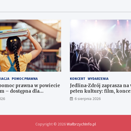
IACJA
POMOC PRAWNA
KONCERT
WYDARZENIA
 pomoc prawna w powiecie
Jedlina-Zdrój zaprasza n
m – dostępna dla
pełen kultury: film, konce
 w 2026 roku
uzdrowiskowe treningi
026
6 sierpnia 2026
Copyright © 2026
WałbrzychInfo.pl