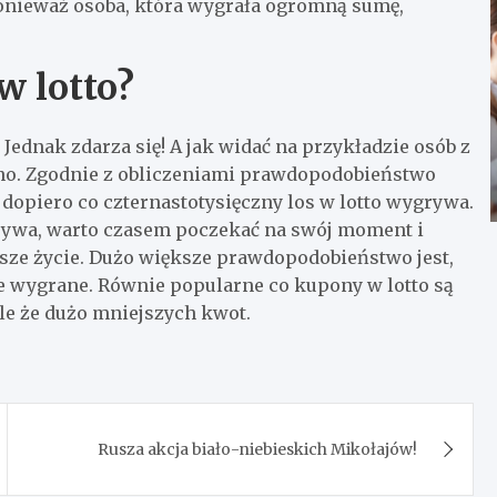
nieważ osoba, która wygrała ogromną sumę,
w lotto?
 Jednak zdarza się! A jak widać na przykładzie osób z
nno. Zgodnie z obliczeniami prawdopodobieństwo
że dopiero co czternastotysięczny los w lotto wygrywa.
grywa, warto czasem poczekać na swój moment i
ze życie. Dużo większe prawdopodobieństwo jest,
e wygrane. Równie popularne co kupony w lotto są
le że dużo mniejszych kwot.
Rusza akcja biało-niebieskich Mikołajów!