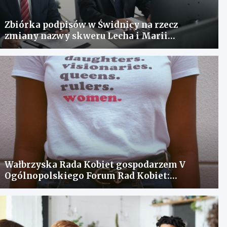
Zbiórka podpisów w Świdnicy na rzecz
zmiany nazwy skweru Lecha i Marii
Kaczyńskich
Wałbrzyska Rada Kobiet gospodarzem V
Ogólnopolskiego Forum Rad Kobiet:
spotkanie dla wymiany doświadczeń i
rozwiązania problemów