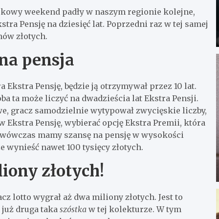
ajkowy weekend padły w naszym regionie kolejne,
tra Pensję na dziesięć lat. Poprzedni raz w tej samej
nów złotych.
na pensja
a Ekstra Pensję, będzie ją otrzymywał przez 10 lat.
ba ta może liczyć na dwadzieścia lat Ekstra Pensji.
we, gracz samodzielnie wytypował zwycięskie liczby,
w Ekstra Pensję, wybierać opcję Ekstra Premii, która
ę, wówczas mamy szansę na pensję w wysokości
 wynieść nawet 100 tysięcy złotych.
liony złotych!
z lotto wygrał aż dwa miliony złotych. Jest to
 już druga taka
szóstka
w tej kolekturze. W tym