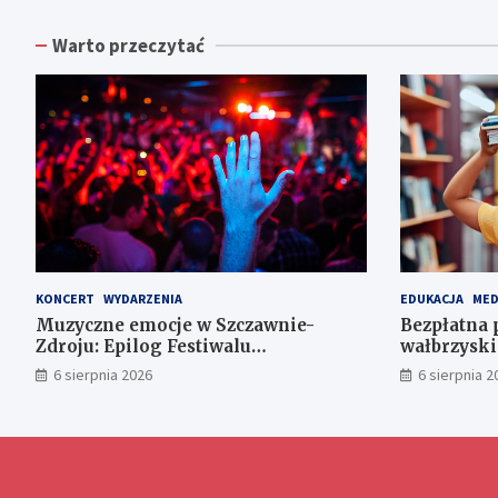
Warto przeczytać
KONCERT
WYDARZENIA
EDUKACJA
MED
Muzyczne emocje w Szczawnie-
Bezpłatna
Zdroju: Epilog Festiwalu
wałbrzyski
Wieniawskiego 15 sierpnia
wszystkich
6 sierpnia 2026
6 sierpnia 2