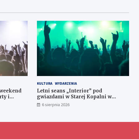
KULTURA
WYDARZENIA
a weekend
Letni seans „Interior” pod
rty i
gwiazdami w Starej Kopalni w
Wałbrzychu
6 sierpnia 2026