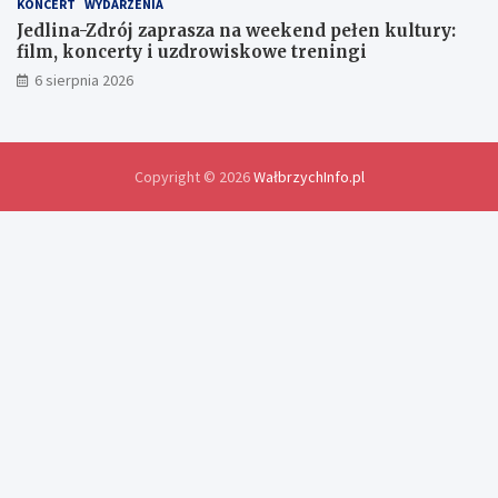
o
KONCERT
WYDARZENIA
ś
Jedlina-Zdrój zaprasza na weekend pełen kultury:
w
film, koncerty i uzdrowiskowe treningi
i
6 sierpnia 2026
a
d
c
z
e
Copyright © 2026
WałbrzychInfo.pl
ń
i
r
o
z
w
i
ą
z
a
n
i
a
p
r