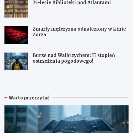
75-lecie Biblioteki pod Atlantami
Zmarły mężczyzna odnaleziony w kinie
Zorza
Burze nad Wałbrzychem: II stopień
ostrzeżenia pogodowego!
Z
W
W
b
a
a
i
ł
ł
ó
b
b
r
r
r
Warto przeczytać
k
z
z
a
y
y
p
s
c
o
k
h
d
a
:
p
R
N
i
a
o