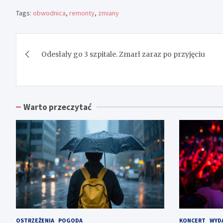
Tags:
obwodnica
,
remonty
,
zmiany
Nawigacja
Odesłały go 3 szpitale. Zmarł zaraz po przyjęciu
wpisu
Warto przeczytać
OSTRZEŻENIA
POGODA
KONCERT
WYD