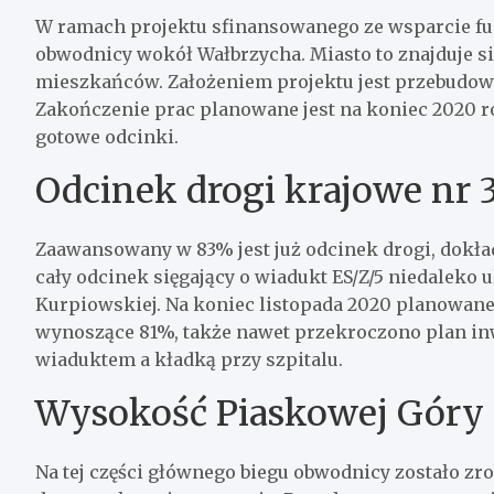
W ramach projektu sfinansowanego ze wsparcie fu
obwodnicy wokół Wałbrzycha. Miasto to znajduje si
mieszkańców. Założeniem projektu jest przebudowa 
Zakończenie prac planowane jest na koniec 2020 ro
gotowe odcinki.
Odcinek drogi krajowe nr 
Zaawansowany w 83% jest już odcinek drogi, dokładn
cały odcinek sięgający o wiadukt ES/Z/5 niedaleko 
Kurpiowskiej. Na koniec listopada 2020 planowan
wynoszące 81%, także nawet przekroczono plan inw
wiaduktem a kładką przy szpitalu.
Wysokość Piaskowej Góry 
Na tej części głównego biegu obwodnicy zostało zr