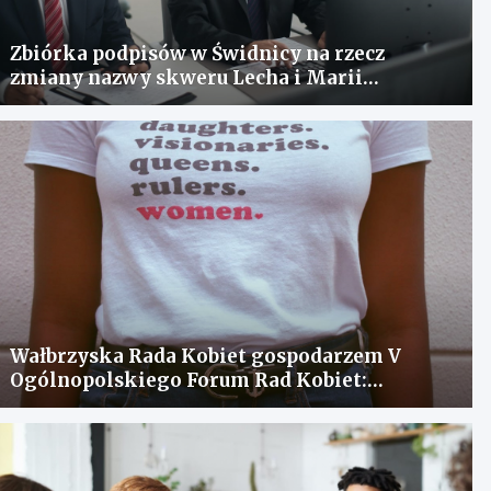
Zbiórka podpisów w Świdnicy na rzecz
zmiany nazwy skweru Lecha i Marii
Kaczyńskich
Wałbrzyska Rada Kobiet gospodarzem V
Ogólnopolskiego Forum Rad Kobiet:
spotkanie dla wymiany doświadczeń i
rozwiązania problemów