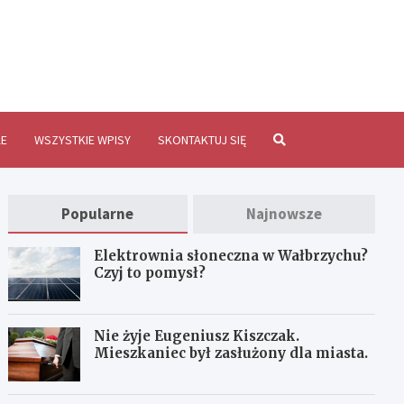
brzychInfo.pl
E
WSZYSTKIE WPISY
SKONTAKTUJ SIĘ
Popularne
Najnowsze
Elektrownia słoneczna w Wałbrzychu?
Czyj to pomysł?
Nie żyje Eugeniusz Kiszczak.
Mieszkaniec był zasłużony dla miasta.