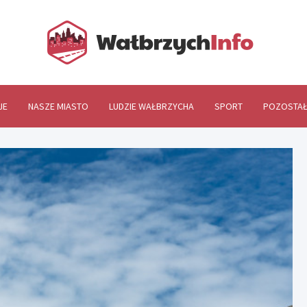
Wał
JE
NASZE MIASTO
LUDZIE WAŁBRZYCHA
SPORT
POZOSTAŁ