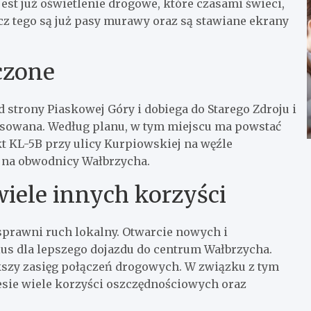
est już oświetlenie drogowe, które czasami świeci,
cz tego są już pasy murawy oraz są stawiane ekrany
czone
 strony Piaskowej Góry i dobiega do Starego Zdroju i
ansowana. Według planu, w tym miejscu ma powstać
t KL-5B przy ulicy Kurpiowskiej na węźle
a na obwodnicy Wałbrzycha.
wiele innych korzyści
prawni ruch lokalny. Otwarcie nowych i
us dla lepszego dojazdu do centrum Wałbrzycha.
kszy zasięg połączeń drogowych. W związku z tym
iesie wiele korzyści oszczędnościowych oraz