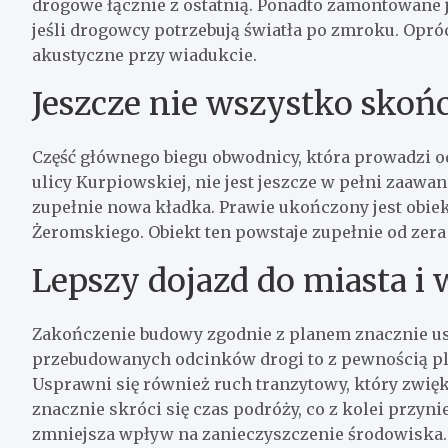
drogowe łącznie z ostatnią. Ponadto zamontowane j
jeśli drogowcy potrzebują światła po zmroku. Opró
akustyczne przy wiadukcie.
Jeszcze nie wszystko skoń
Część głównego biegu obwodnicy, która prowadzi od
ulicy Kurpiowskiej, nie jest jeszcze w pełni zaaw
zupełnie nowa kładka. Prawie ukończony jest obiek
Żeromskiego. Obiekt ten powstaje zupełnie od zer
Lepszy dojazd do miasta i 
Zakończenie budowy zgodnie z planem znacznie us
przebudowanych odcinków drogi to z pewnością pl
Usprawni się również ruch tranzytowy, który zwię
znacznie skróci się czas podróży, co z kolei przyn
zmniejsza wpływ na zanieczyszczenie środowiska.