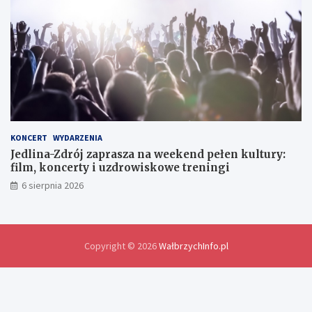
l
a
w
y
m
i
a
n
y
d
o
KONCERT
WYDARZENIA
ś
Jedlina-Zdrój zaprasza na weekend pełen kultury:
w
film, koncerty i uzdrowiskowe treningi
i
6 sierpnia 2026
a
d
c
z
e
Copyright © 2026
WałbrzychInfo.pl
ń
i
r
o
z