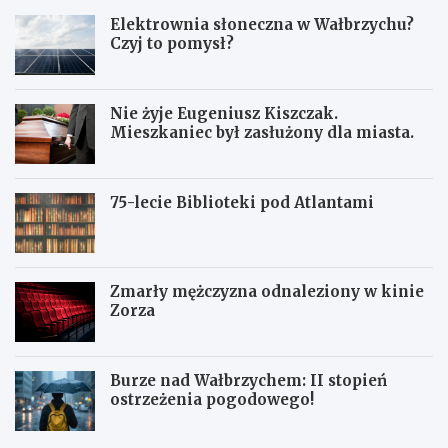
Elektrownia słoneczna w Wałbrzychu?
Czyj to pomysł?
Nie żyje Eugeniusz Kiszczak.
Mieszkaniec był zasłużony dla miasta.
75-lecie Biblioteki pod Atlantami
Zmarły mężczyzna odnaleziony w kinie
Zorza
Burze nad Wałbrzychem: II stopień
ostrzeżenia pogodowego!
Z
W
W
b
a
a