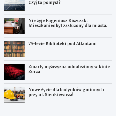
Czyj to pomysł?
Nie żyje Eugeniusz Kiszczak.
Mieszkaniec był zasłużony dla miasta.
75-lecie Biblioteki pod Atlantami
Zmarły mężczyzna odnaleziony w kinie
Zorza
Nowe życie dla budynków gminnych
przy ul. Sienkiewicza!
Z
W
W
b
a
a
i
ł
ł