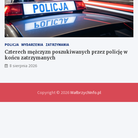
w
y
m
i
a
n
y
d
POLICJA
WYDARZENIA
ZATRZYMANIA
o
Czterech mężczyzn poszukiwanych przez policję w
ś
końcu zatrzymanych
w
8 sierpnia 2026
i
a
d
c
z
Copyright © 2026
WałbrzychInfo.pl
e
ń
i
r
o
z
w
i