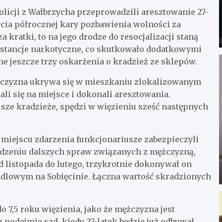
licji z Wałbrzycha przeprowadzili aresztowanie 27-
cia półrocznej kary pozbawienia wolności za
 kratki, to na jego drodze do resocjalizacji staną
bstancje narkotyczne, co skutkowało dodatkowymi
e jeszcze trzy oskarżenia o kradzież ze sklepów.
ężczyzna ukrywa się w mieszkaniu zlokalizowanym
dali się na miejsce i dokonali aresztowania.
sze kradzieże, spędzi w więzieniu sześć następnych
a miejscu zdarzenia funkcjonariusze zabezpieczyli
dzeniu dalszych spraw związanych z mężczyzną,
 listopada do lutego, trzykrotnie dokonywał on
andlowym na Sobięcinie. Łączna wartość skradzionych
7,5 roku więzienia, jako że mężczyzna jest
u podejmie sąd, kiedy 27-latek będzie już odbywał