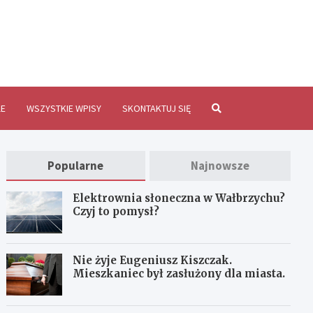
brzychInfo.pl
E
WSZYSTKIE WPISY
SKONTAKTUJ SIĘ
Popularne
Najnowsze
Elektrownia słoneczna w Wałbrzychu?
Czyj to pomysł?
Nie żyje Eugeniusz Kiszczak.
Mieszkaniec był zasłużony dla miasta.