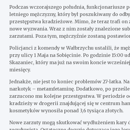
Podczas wczorajszego południa, funkcjonariusze po
letniego mężczyzny, który był poszukiwany do odby
przestępstwa kradzieżowe. Mimo, że teraz trafi on za
nowe wyzwania. Wraz z nim zostały znalezione su
zarzutami. Poza tym, mężczyźnie zostaną postawion
Policjanci z komendy w Wałbrzychu ustalili, że m
przy ulicy 1 Maja na Sobięcinie. Po godzinie 15:00 u
Skazaniec, który ma już na swoim koncie wcześniej
miesięcy.
Jednakże, nie jest to koniec problemów 27-latka. N
narkotyk – metamfetaminę. Dodatkowo, po prześle
zarzucono mu kolejne przestępstwa. W periodzie od
kradzieży w drogerii znajdującej się w centrum h
kosmetyków wynosiła ponad 3,6 tysiąca złotych.
Nowe zarzuty mogą skutkować wydłużeniem kary do 
recydywistą. Ostateczne decyzje dotyczące jego los