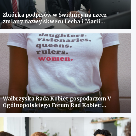
Zbiórka podpisów w Świdnicy na rzecz
zmiany nazwy skweru Lecha i Marii
Kaczyńskich
Wałbrzyska Rada Kobiet gospodarzem V
Ogólnopolskiego Forum Rad Kobiet:
spotkanie dla wymiany doświadczeń i
rozwiązania problemów