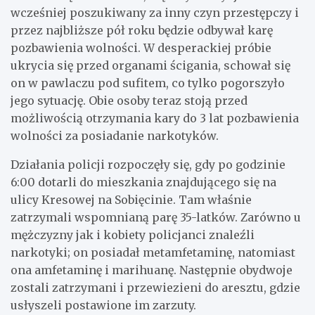
wcześniej poszukiwany za inny czyn przestępczy i
przez najbliższe pół roku będzie odbywał karę
pozbawienia wolności. W desperackiej próbie
ukrycia się przed organami ścigania, schował się
on w pawlaczu pod sufitem, co tylko pogorszyło
jego sytuację. Obie osoby teraz stoją przed
możliwością otrzymania kary do 3 lat pozbawienia
wolności za posiadanie narkotyków.
Działania policji rozpoczęły się, gdy po godzinie
6:00 dotarli do mieszkania znajdującego się na
ulicy Kresowej na Sobięcinie. Tam właśnie
zatrzymali wspomnianą parę 35-latków. Zarówno u
mężczyzny jak i kobiety policjanci znaleźli
narkotyki; on posiadał metamfetaminę, natomiast
ona amfetaminę i marihuanę. Następnie obydwoje
zostali zatrzymani i przewiezieni do aresztu, gdzie
usłyszeli postawione im zarzuty.