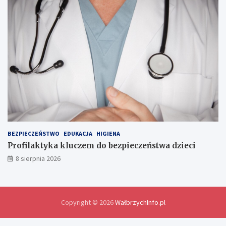
h
i
e
d
l
a
w
y
m
i
a
n
y
d
o
BEZPIECZEŃSTWO
EDUKACJA
HIGIENA
ś
Profilaktyka kluczem do bezpieczeństwa dzieci
w
8 sierpnia 2026
i
a
d
c
z
Copyright © 2026
WałbrzychInfo.pl
e
ń