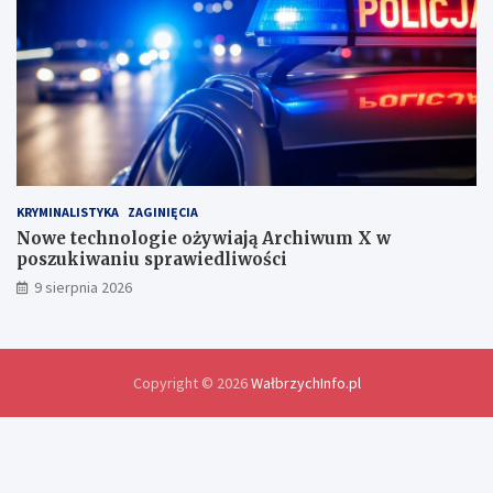
l
a
w
y
m
i
a
n
y
d
KRYMINALISTYKA
ZAGINIĘCIA
o
Nowe technologie ożywiają Archiwum X w
ś
poszukiwaniu sprawiedliwości
w
9 sierpnia 2026
i
a
d
c
z
Copyright © 2026
WałbrzychInfo.pl
e
ń
i
r
o