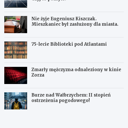
Nie żyje Eugeniusz Kiszczak.
Mieszkaniec był zasłużony dla miasta.
75-lecie Biblioteki pod Atlantami
Zmarły mężczyzna odnaleziony w kinie
Zorza
Burze nad Wałbrzychem: II stopień
ostrzeżenia pogodowego!
Z
W
W
b
a
a
i
ł
ł
ó
b
b