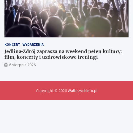
y
m
i
a
n
y
d
o
KONCERT
WYDARZENIA
ś
Jedlina-Zdrój zaprasza na weekend pełen kultury:
w
film, koncerty i uzdrowiskowe treningi
i
6 sierpnia 2026
a
d
c
z
e
Copyright © 2026
WałbrzychInfo.pl
ń
i
r
o
z
w
i