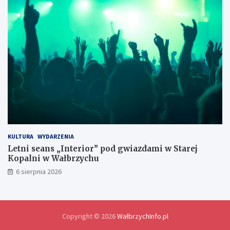
h
i
e
d
l
a
w
y
m
i
a
n
y
d
o
KULTURA
WYDARZENIA
ś
Letni seans „Interior” pod gwiazdami w Starej
w
Kopalni w Wałbrzychu
i
6 sierpnia 2026
a
d
c
z
e
Copyright © 2026
WałbrzychInfo.pl
ń