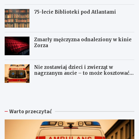
75-lecie Biblioteki pod Atlantami
Zmarły mężczyzna odnaleziony w kinie
Zorza
Nie zostawiaj dzieci i zwierząt w
nagrzanym aucie – to może kosztować
życie!
Z
W
W
b
a
a
i
ł
ł
ó
b
b
r
r
r
Warto przeczytać
k
z
z
a
y
y
p
s
c
o
k
h
d
a
: