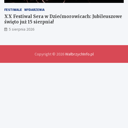
d
o
FESTIWALE
WYDARZENIA
ś
XX Festiwal Sera w Dziećmorowicach: Jubileuszowe
w
święto już 15 sierpnia!
i
5 sierpnia 2026
a
d
c
z
e
Copyright © 2026
WałbrzychInfo.pl
ń
i
r
o
z
w
i
ą
z
a
n
i
a