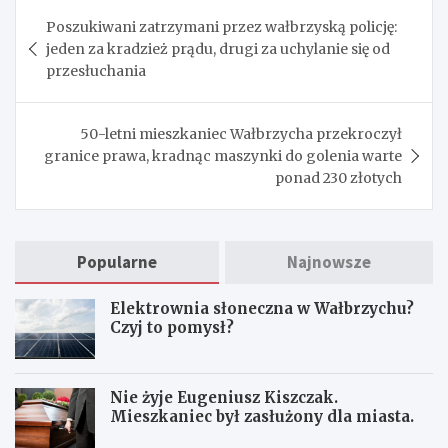
Nawigacja
Poszukiwani zatrzymani przez wałbrzyską policję:
wpisu
jeden za kradzież prądu, drugi za uchylanie się od
przesłuchania
50-letni mieszkaniec Wałbrzycha przekroczył
granice prawa, kradnąc maszynki do golenia warte
ponad 230 złotych
Popularne
Najnowsze
Elektrownia słoneczna w Wałbrzychu?
Czyj to pomysł?
Nie żyje Eugeniusz Kiszczak.
Mieszkaniec był zasłużony dla miasta.