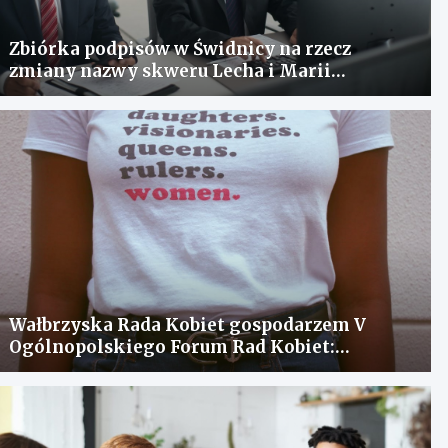
Zbiórka podpisów w Świdnicy na rzecz
zmiany nazwy skweru Lecha i Marii
Kaczyńskich
Wałbrzyska Rada Kobiet gospodarzem V
Ogólnopolskiego Forum Rad Kobiet:
spotkanie dla wymiany doświadczeń i
rozwiązania problemów