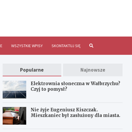
brzychInfo.pl
E
WSZYSTKIE WPISY
SKONTAKTUJ SIĘ
Popularne
Najnowsze
Elektrownia słoneczna w Wałbrzychu?
Czyj to pomysł?
Nie żyje Eugeniusz Kiszczak.
Mieszkaniec był zasłużony dla miasta.