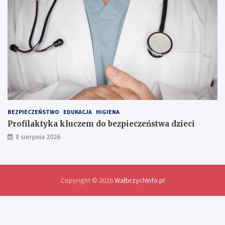
d
l
a
w
y
m
i
a
n
y
d
o
BEZPIECZEŃSTWO
EDUKACJA
HIGIENA
ś
Profilaktyka kluczem do bezpieczeństwa dzieci
w
8 sierpnia 2026
i
a
d
c
z
Copyright © 2026
WałbrzychInfo.pl
e
ń
i
r
o