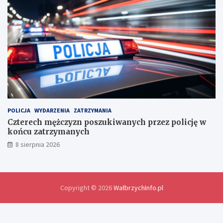
e
d
l
a
w
y
m
i
a
n
y
d
POLICJA
WYDARZENIA
ZATRZYMANIA
o
Czterech mężczyzn poszukiwanych przez policję w
ś
końcu zatrzymanych
w
8 sierpnia 2026
i
a
d
c
z
Copyright © 2026
WałbrzychInfo.pl
e
ń
i
r