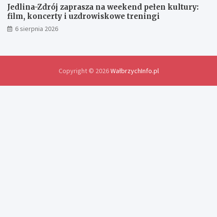
ś
Jedlina-Zdrój zaprasza na weekend pełen kultury:
w
film, koncerty i uzdrowiskowe treningi
i
6 sierpnia 2026
a
d
c
z
e
Copyright © 2026
WałbrzychInfo.pl
ń
i
r
o
z
w
i
ą
z
a
n
i
a
p
r
o