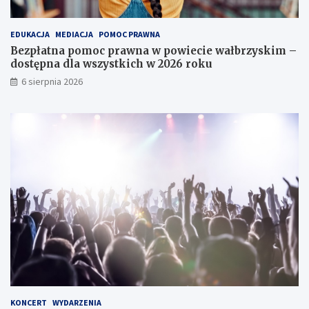
a
t
o
c
:
w
EDUKACJA
MEDIACJA
POMOC PRAWNA
z
s
a
Bezpłatna pomoc prawna w powiecie wałbrzyskim –
y
p
c
dostępna dla wszystkich w 2026 roku
ń
o
k
s
t
i
6 sierpnia 2026
k
k
e
i
a
g
c
n
o
h
i
e
d
l
a
w
y
m
i
a
n
y
d
o
KONCERT
WYDARZENIA