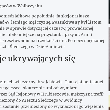
tępców w Wałbrzychu
w poniedziałkowe popołudnie, funkcjonariusze
ać 49-letniego mężczyznę.
Poszukiwany był listem
anie w sprawie dotyczącej oszustw, prowadzonej
ie miało miejsce na przystanku przy ul. Armii
 aresztowaniu na trzydzieści dni. Po nocy spędzonej
resztu Śledczego w Dzierżoniowie.
uje ukrywających się
zinach wieczornych w Jabłowie. Tamtejsi policjanci
ższego czasu skutecznie unikał wymiaru
rzez Sąd Rejonowy w Hrubieszowie, mężczyzna trafił
wieziony do Aresztu Śledczego w Świdnicy.
im zostanie przeniesiony do wyznaczonego więzienia.