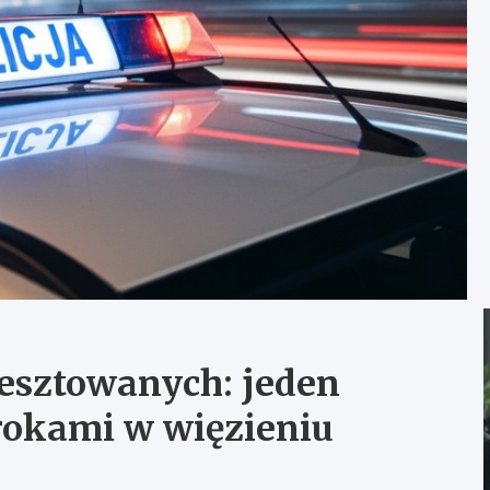
esztowanych: jeden
okami w więzieniu