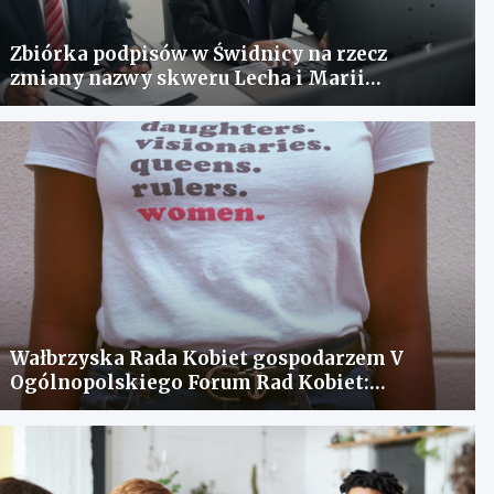
Zbiórka podpisów w Świdnicy na rzecz
zmiany nazwy skweru Lecha i Marii
Kaczyńskich
Wałbrzyska Rada Kobiet gospodarzem V
Ogólnopolskiego Forum Rad Kobiet:
spotkanie dla wymiany doświadczeń i
rozwiązania problemów