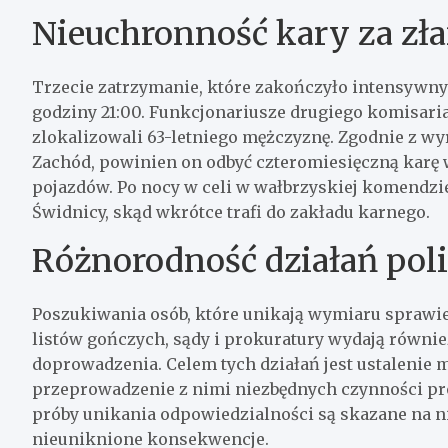
Nieuchronność kary za zł
Trzecie zatrzymanie, które zakończyło intensywny 
godziny 21:00. Funkcjonariusze drugiego komisaria
zlokalizowali 63-letniego mężczyznę. Zgodnie z w
Zachód, powinien on odbyć czteromiesięczną karę 
pojazdów. Po nocy w celi w wałbrzyskiej komendzie
Świdnicy, skąd wkrótce trafi do zakładu karnego.
Różnorodność działań pol
Poszukiwania osób, które unikają wymiaru sprawie
listów gończych, sądy i prokuratury wydają równie
doprowadzenia. Celem tych działań jest ustalenie
przeprowadzenie z nimi niezbędnych czynności pro
próby unikania odpowiedzialności są skazane na n
nieuniknione konsekwencje.