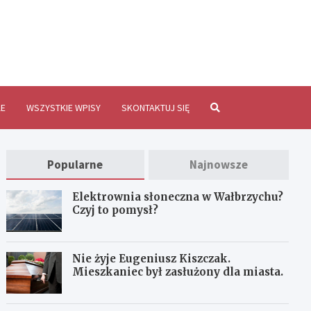
brzychInfo.pl
E
WSZYSTKIE WPISY
SKONTAKTUJ SIĘ
Popularne
Najnowsze
Elektrownia słoneczna w Wałbrzychu?
Czyj to pomysł?
Nie żyje Eugeniusz Kiszczak.
Mieszkaniec był zasłużony dla miasta.