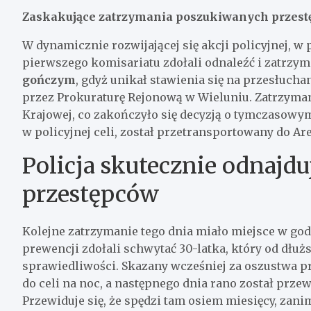
Zaskakujące zatrzymania poszukiwanych przes
W dynamicznie rozwijającej się akcji policyjnej, 
pierwszego komisariatu zdołali odnaleźć i zatrzym
gończym
, gdyż unikał stawienia się na przesłuch
przez Prokuraturę Rejonową w Wieluniu. Zatrzyman
Krajowej, co zakończyło się decyzją o tymczasowym
w policyjnej celi, został przetransportowany do A
Policja skutecznie odnajd
przestępców
Kolejne zatrzymanie tego dnia miało miejsce w god
prewencji zdołali schwytać 30-latka, który od dłu
sprawiedliwości. Skazany wcześniej za oszustwa p
do celi na noc, a następnego dnia rano został prze
Przewiduje się, że spędzi tam osiem miesięcy, zan