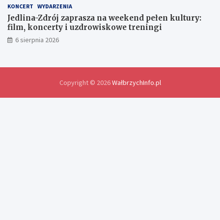
o
KONCERT
WYDARZENIA
ś
Jedlina-Zdrój zaprasza na weekend pełen kultury:
w
film, koncerty i uzdrowiskowe treningi
i
6 sierpnia 2026
a
d
c
z
e
Copyright © 2026
WałbrzychInfo.pl
ń
i
r
o
z
w
i
ą
z
a
n
i
a
p
r