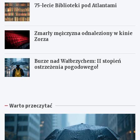
75-lecie Biblioteki pod Atlantami
Zmarły mężczyzna odnaleziony w kinie
Zorza
Burze nad Wałbrzychem: II stopień
ostrzeżenia pogodowego!
Z
W
W
b
a
a
i
ł
ł
ó
b
b
r
r
r
Warto przeczytać
k
z
z
a
y
y
p
s
c
o
k
h
d
a
:
p
R
N