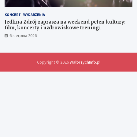
y
d
o
KONCERT
WYDARZENIA
ś
Jedlina-Zdrój zaprasza na weekend pełen kultury:
w
film, koncerty i uzdrowiskowe treningi
i
6 sierpnia 2026
a
d
c
z
e
Copyright © 2026
WałbrzychInfo.pl
ń
i
r
o
z
w
i
ą
z
a
n
i
a