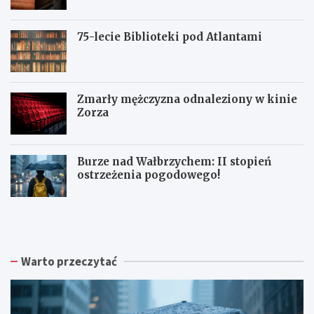
75-lecie Biblioteki pod Atlantami
Zmarły mężczyzna odnaleziony w kinie
Zorza
Burze nad Wałbrzychem: II stopień
ostrzeżenia pogodowego!
Z
W
W
b
a
a
i
ł
ł
ó
b
b
r
r
r
Warto przeczytać
k
z
z
a
y
y
p
s
c
o
k
h