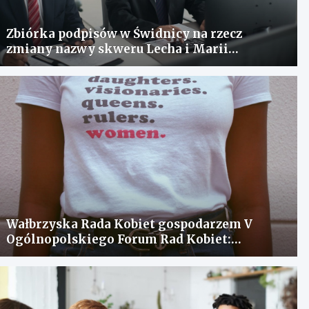
Zbiórka podpisów w Świdnicy na rzecz
zmiany nazwy skweru Lecha i Marii
Kaczyńskich
Wałbrzyska Rada Kobiet gospodarzem V
Ogólnopolskiego Forum Rad Kobiet:
spotkanie dla wymiany doświadczeń i
rozwiązania problemów