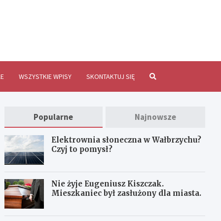
brzychInfo.pl
E
WSZYSTKIE WPISY
SKONTAKTUJ SIĘ
Popularne
Najnowsze
Elektrownia słoneczna w Wałbrzychu?
Czyj to pomysł?
Nie żyje Eugeniusz Kiszczak.
Mieszkaniec był zasłużony dla miasta.