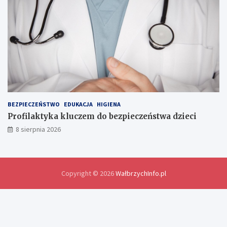
l
a
w
y
m
i
a
n
y
d
o
BEZPIECZEŃSTWO
EDUKACJA
HIGIENA
ś
Profilaktyka kluczem do bezpieczeństwa dzieci
w
8 sierpnia 2026
i
a
d
c
z
Copyright © 2026
WałbrzychInfo.pl
e
ń
i
r
o