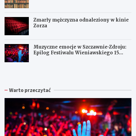
Zmarły mężczyzna odnaleziony w kinie
Zorza
Muzyczne emocje w Szczawnie-Zdroju:
Epilog Festiwalu Wieniawskiego 15
sierpnia
Z
W
W
b
a
a
i
ł
ł
ó
b
b
r
r
r
Warto przeczytać
k
z
z
a
y
y
p
s
c
o
k
h
d
a
:
p
R
N
i
a
o
s
d
w