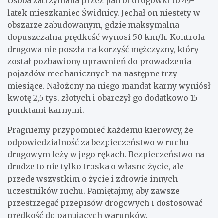
Osoba zatrzymana przez patrol drogówki to 49-
latek mieszkaniec Świdnicy. Jechał on niestety w
obszarze zabudowanym, gdzie maksymalna
dopuszczalna prędkość wynosi 50 km/h. Kontrola
drogowa nie poszła na korzyść mężczyzny, który
został pozbawiony uprawnień do prowadzenia
pojazdów mechanicznych na następne trzy
miesiące. Nałożony na niego mandat karny wyniósł
kwotę 2,5 tys. złotych i obarczył go dodatkowo 15
punktami karnymi.
Pragniemy przypomnieć każdemu kierowcy, że
odpowiedzialność za bezpieczeństwo w ruchu
drogowym leży w jego rękach. Bezpieczeństwo na
drodze to nie tylko troska o własne życie, ale
przede wszystkim o życie i zdrowie innych
uczestników ruchu. Pamiętajmy, aby zawsze
przestrzegać przepisów drogowych i dostosować
prędkość do panujących warunków.