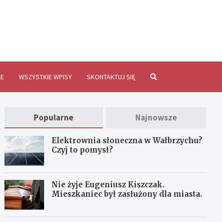
brzychInfo.pl
E
WSZYSTKIE WPISY
SKONTAKTUJ SIĘ
Popularne
Najnowsze
Elektrownia słoneczna w Wałbrzychu?
Czyj to pomysł?
Nie żyje Eugeniusz Kiszczak.
Mieszkaniec był zasłużony dla miasta.