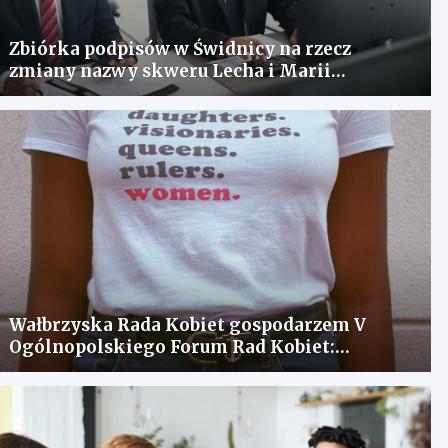
Zbiórka podpisów w Świdnicy na rzecz
zmiany nazwy skweru Lecha i Marii
Kaczyńskich
Wałbrzyska Rada Kobiet gospodarzem V
Ogólnopolskiego Forum Rad Kobiet:
spotkanie dla wymiany doświadczeń i
rozwiązania problemów