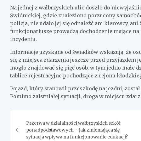
Na jednej z wałbrzyskich ulic doszło do niewyjaśn
Świdnickiej, gdzie znaleziono porzucony samochód
policja, nie udało jej się odnaleźć ani kierowcy, a
funkcjonariusze prowadzą dochodzenie mające na c
incydentu.
Informacje uzyskane od świadków wskazują, że osoby
się z miejsca zdarzenia jeszcze przed przyjazdem j
mogło znajdować się pięć osób, w tym jedno małe 
tablice rejestracyjne pochodzące z rejonu kłodzkie
Pojazd, który stanowił przeszkodę na jezdni, zosta
Pomimo zaistniałej sytuacji, droga w miejscu zdarz
Nawigacja
Przerwa w działalności wałbrzyskich szkół
wpisu
ponadpodstawowych – jak zmieniająca się
sytuacja wpływa na funkcjonowanie edukacji?