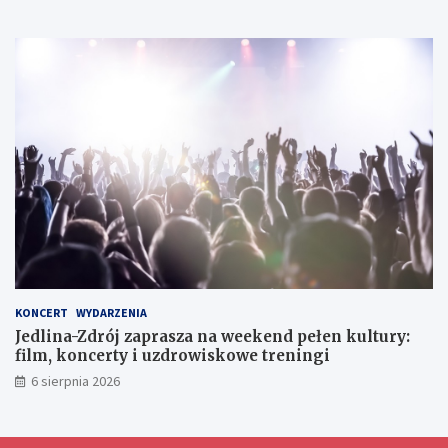
k
k
e
i
a
g
c
n
o
h
i
e
d
l
a
w
y
m
i
a
n
y
d
o
KONCERT
WYDARZENIA
ś
Jedlina-Zdrój zaprasza na weekend pełen kultury:
w
film, koncerty i uzdrowiskowe treningi
i
6 sierpnia 2026
a
d
c
z