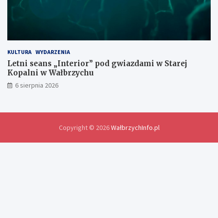
i
a
n
y
d
o
KULTURA
WYDARZENIA
ś
Letni seans „Interior” pod gwiazdami w Starej
w
Kopalni w Wałbrzychu
i
6 sierpnia 2026
a
d
c
z
e
Copyright © 2026
WałbrzychInfo.pl
ń
i
r
o
z
w
i
ą
z
a