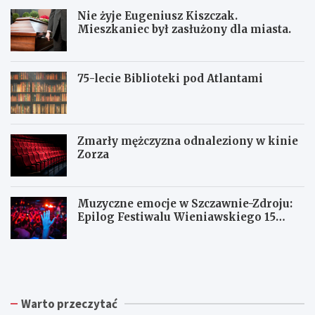
Nie żyje Eugeniusz Kiszczak.
Mieszkaniec był zasłużony dla miasta.
75-lecie Biblioteki pod Atlantami
Zmarły mężczyzna odnaleziony w kinie
Zorza
Muzyczne emocje w Szczawnie-Zdroju:
Epilog Festiwalu Wieniawskiego 15
sierpnia
Z
W
W
b
a
a
i
ł
ł
ó
b
b
r
r
r
Warto przeczytać
k
z
z