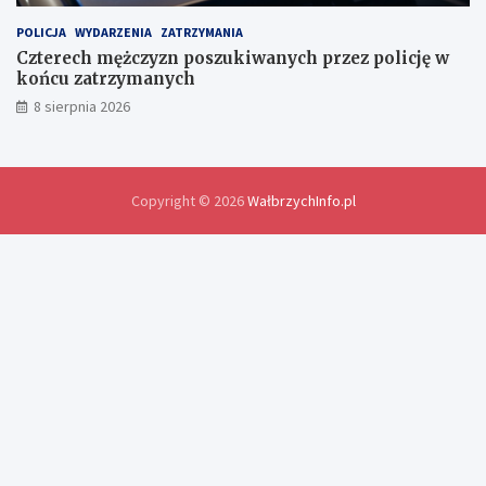
y
d
POLICJA
WYDARZENIA
ZATRZYMANIA
o
Czterech mężczyzn poszukiwanych przez policję w
ś
końcu zatrzymanych
w
8 sierpnia 2026
i
a
d
c
z
Copyright © 2026
WałbrzychInfo.pl
e
ń
i
r
o
z
w
i
ą
z
a
n
i
a