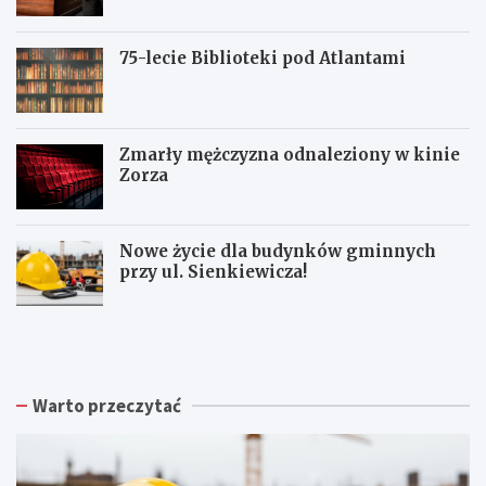
75-lecie Biblioteki pod Atlantami
Zmarły mężczyzna odnaleziony w kinie
Zorza
Nowe życie dla budynków gminnych
przy ul. Sienkiewicza!
Z
W
W
b
a
a
i
ł
ł
ó
b
b
r
r
r
Warto przeczytać
k
z
z
a
y
y
p
s
c
o
k
h